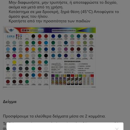
Μην διαφωνήστε, μην τρυπήστε, ή αποτεφρώστε το δοχείο,
ακόμα και μετά από τη χρήση.
Κατάστημα σε μια δροσερή, ξηρά θέση (45°C) Αποφύγετε το
άμεσο φως του ήλιου.
Κρατήστε από την προσιτότητα των παιδιών
Δείγμα
Προσφέρουμε τα ελεύθερα δείγματα μέσα σε 2 κομμάτια.
Τα δείγματα πρέπει να σταλούν αφότου λαμβάνουμε την αμοιβή
αγγελιαφόρων σας.