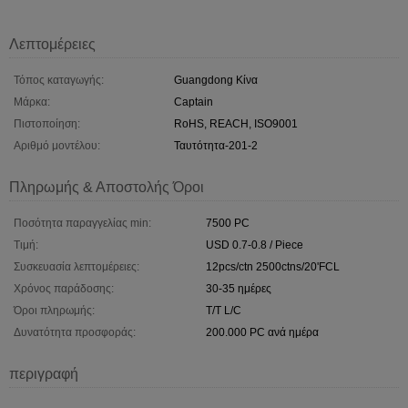
Λεπτομέρειες
Τόπος καταγωγής:
Guangdong Κίνα
Μάρκα:
Captain
Πιστοποίηση:
RoHS, REACH, ISO9001
Αριθμό μοντέλου:
Ταυτότητα-201-2
Πληρωμής & Αποστολής Όροι
Ποσότητα παραγγελίας min:
7500 PC
Τιμή:
USD 0.7-0.8 / Piece
Συσκευασία λεπτομέρειες:
12pcs/ctn 2500ctns/20'FCL
Χρόνος παράδοσης:
30-35 ημέρες
Όροι πληρωμής:
T/T L/C
Δυνατότητα προσφοράς:
200.000 PC ανά ημέρα
περιγραφή