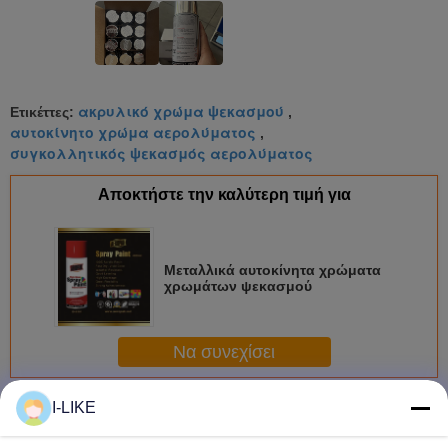
ακρυλικό χρώμα ψεκασμού
Ετικέττες:
,
αυτοκίνητο χρώμα αερολύματος
,
συγκολλητικός ψεκασμός αερολύματος
Αποκτήστε την καλύτερη τιμή για
Μεταλλικά αυτοκίνητα χρώματα
χρωμάτων ψεκασμού
Να συνεχίσει
Χρώμα ψεκασμού αερολύματος
I-LIKE
Περισσότεροι