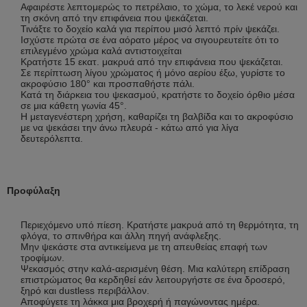
Αφαιρέστε λεπτομερώς το πετρέλαιο, το χώμα, το λεκέ νερού και
τη σκόνη από την επιφάνεια που ψεκάζεται.
Τινάξτε το δοχείο καλά για περίπου μισό λεπτό πρίν ψεκάζει.
Ισχύστε πρώτα σε ένα αόρατο μέρος να σιγουρευτείτε ότι το
επιλεγμένο χρώμα καλά αντιστοιχείται
Κρατήστε 15 εκατ. μακρυά από την επιφάνεια που ψεκάζεται.
Σε περίπτωση λίγου χρώματος ή μόνο αερίου έξω, γυρίστε το
ακροφύσιο 180° και προσπαθήστε πάλι.
Κατά τη διάρκεια του ψεκασμού, κρατήστε το δοχείο όρθιο μέσα
σε μια κάθετη γωνία 45°.
Η μεταγενέστερη χρήση, καθαρίζει τη βαλβίδα και το ακροφύσιο
με να ψεκάσει την άνω πλευρά - κάτω από για λίγα
δευτερόλεπτα.
Προφύλαξη
Περιεχόμενο υπό πίεση. Κρατήστε μακρυά από τη θερμότητα, τη
φλόγα, το σπινθήρα και άλλη πηγή ανάφλεξης.
Μην ψεκάστε στα αντικείμενα με τη απευθείας επαφή των
τροφίμων.
Ψεκασμός στην καλά-αερισμένη θέση. Μια καλύτερη επίδραση
επιστρώματος θα κερδηθεί εάν λειτουργήστε σε ένα δροσερό,
ξηρό και dustless περιβάλλον.
Αποφύγετε τη λάκκα μια βροχερή ή παγώνοντας ημέρα.