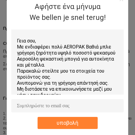
Αφήστε ένα μήνυμα
We bellen je snel terug!
Προσαρμογή
COem και ODM
Προϊόν: μπορούμε να παραγάγουμε το ζητούμενο προϊόν σας μετά
από το comfirmation του Technicists μας.
Συσκευασία: μπορούμε να σχεδιάσουμε τη συσκευασία βασισμένη
στο ζητούμενο μέγεθός σας.
Γιατί μας επιλέξτε
Καθιερωμένος το 1997, περίπου 15 έτη ιστορίας
1.
2. Είναι κύριος 2 κύριων εργοστασίων, ένα σε Zhongshan που κάνει
υποβολή
το αερόλυμα, ένα σε Foshan που κατασκευάζει τις στεγανωτικές
ουσίες
3. Τέσσερα (4) κύρια εμπορικά σήματα: Ι-ΟΠΩΣ, Ο ΚΑΠΕΤΑΝΙΟΣ,