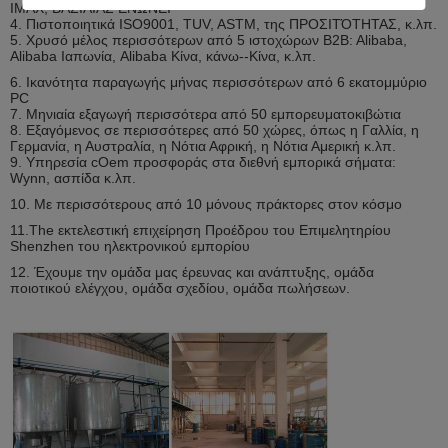
IMAX, ΒΑΣΙΛΙΆΣ ΕΝΏΝΕΙ
4. Πιστοποιητικά ISO9001, TUV, ASTM, της ΠΡΟΣΙΤΌΤΗΤΑΣ, κ.λπ.
5. Χρυσό μέλος περισσότερων από 5 ιστοχώρων B2B: Alibaba,
Alibaba Ιαπωνία, Alibaba Κίνα, κάνω--Κίνα, κ.λπ.
6. Ικανότητα παραγωγής μήνας περισσότερων από 6 εκατομμύριο
PC
7. Μηνιαία εξαγωγή περισσότερα από 50 εμπορευματοκιβώτια
8. Εξαγόμενος σε περισσότερες από 50 χώρες, όπως η Γαλλία, η
Γερμανία, η Αυστραλία, η Νότια Αφρική, η Νότια Αμερική κ.λπ.
9. Υπηρεσία cOem προσφοράς στα διεθνή εμπορικά σήματα:
Wynn, ασπίδα κ.λπ.
10. Με περισσότερους από 10 μόνους πράκτορες στον κόσμο
11.The εκτελεστική επιχείρηση Προέδρου του Επιμελητηρίου
Shenzhen του ηλεκτρονικού εμπορίου
12. Έχουμε την ομάδα μας έρευνας και ανάπτυξης, ομάδα
ποιοτικού ελέγχου, ομάδα σχεδίου, ομάδα πωλήσεων.