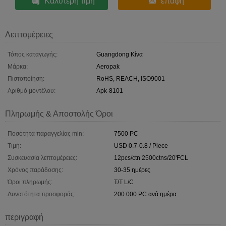
Καλύτερη τιμή
επαφή
Λεπτομέρειες
Τόπος καταγωγής:
Guangdong Κίνα
Μάρκα:
Aeropak
Πιστοποίηση:
RoHS, REACH, ISO9001
Αριθμό μοντέλου:
Apk-8101
Πληρωμής & Αποστολής Όροι
Ποσότητα παραγγελίας min:
7500 PC
Τιμή:
USD 0.7-0.8 / Piece
Συσκευασία λεπτομέρειες:
12pcs/ctn 2500ctns/20'FCL
Χρόνος παράδοσης:
30-35 ημέρες
Όροι πληρωμής:
T/T L/C
Δυνατότητα προσφοράς:
200.000 PC ανά ημέρα
περιγραφή