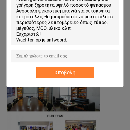
θυγατρική της I-like Industries Group, ειδικεύεται στην
κατασκευή προϊόντων περιποίησης αυτοκινήτων, σπρέι
βαφών, επισκευών τρυπημάτων ελαστικών, χρωμάτων
σήμανσης, συγκολλητικών σπρέι και φυσητήρων αέρα. Τα
προϊόντα μας εξάγονται σε περισσότερες από 68 χώρες,
συμπεριλαμβανομένων των αγορών των ΗΠΑ και της ΕΕ.
υποβολή