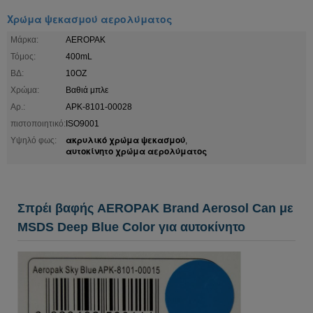
Χρώμα ψεκασμού αερολύματος
Μάρκα:
AEROPAK
Τόμος:
400mL
ΒΔ:
10OZ
Χρώμα:
Βαθιά μπλε
Αρ.:
APK-8101-00028
πιστοποιητικό:
ISO9001
ακρυλικό χρώμα ψεκασμού
Υψηλό φως:
,
αυτοκίνητο χρώμα αερολύματος
Σπρέι βαφής AEROPAK Brand Aerosol Can με
MSDS Deep Blue Color για αυτοκίνητο