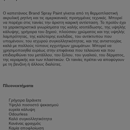
Ο καπετάνιος Brand Spray Paint γίνεται από τη θερμοπλαστική
ακρυλική ρητίνη και τις αμερικανικές προηγμένες τεχνικές. Μπορεί
να παρέχει στις ταινίες την άριστη καιρική αντίσταση. Το προϊόν έχει
τα χαρακτηριστικά γνωρίσματα της καλής ισοπέδωσης, της υψηλής
κάλυψης, γρήγορα του ξηρού, πλούσιου χρώματος και της υψηλής
λαμπρότητας, της καλύτερης ευελιξίας, του αντίκτυπου που
υπομένουν, του ισχυρού συγκολλητικότητας, και της αντιστοιχίας
καλά με πολλούς τύπους εγχυτήρων χρωμάτων. Μπορεί να
χρησιμοποιηθεί ευρέως στην επιφάνεια που τελειώνει και που
επιδιορθώνει του μετάλλου, του ξύλου, του γυαλιού, του δέρματος,
της κεραμικής και των πλαστικών. Οι ταινίες πρέπει να αποφύγουν
με τη βενζίνη ή άλλους διαλύτες.
Πλεονεκτήματα
Γρήγορα ξεράνετε
Υψηλό ποσοστό ψεκασμού
ευρεία κάλυψη
Odourless
Καλό συγκολλητικότητα
Κανένας φραγμός
Καμία αποφλοίωση