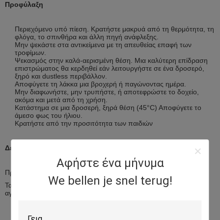
Προφύλαξη
Περιεχόμενο υπό πίεση. Κρατήστε μακρυά από τη θερμότητα, τη
φλόγα, το σπινθήρα και άλλη πηγή ανάφλεξης.
Μην ψεκάστε στα αντικείμενα με τη απευθείας επαφή των
τροφίμων.
Ψεκασμός στην καλά-αερισμένη θέση. Μια καλύτερη επίδραση
επιστρώματος θα κερδηθεί εάν λειτουργήστε σε ένα δροσερό,
ξηρό και dustless περιβάλλον.
Αποφύγετε τη λάκκα μια βροχερή ή παγώνοντας ημέρα.
Μην διαφωνήστε, μην τρυπήστε, ή αποτεφρώστε το δοχείο,
ακόμα και μετά από τη χρήση.
Κατάστημα σε μια δροσερή, ξηρά θέση (45°C) Αποφύγετε το
άμεσο φως του ήλιου.
Κρατήστε από την προσιτότητα των παιδιών
Δείγμα
Αφήστε ένα μήνυμα
Προσφέρουμε τα ελεύθερα δείγματα μέσα σε 2 κομμάτια.
We bellen je snel terug!
Τα δείγματα πρέπει να σταλούν αφότου λαμβάνουμε την αμοιβή
αγγελιαφόρων σας.