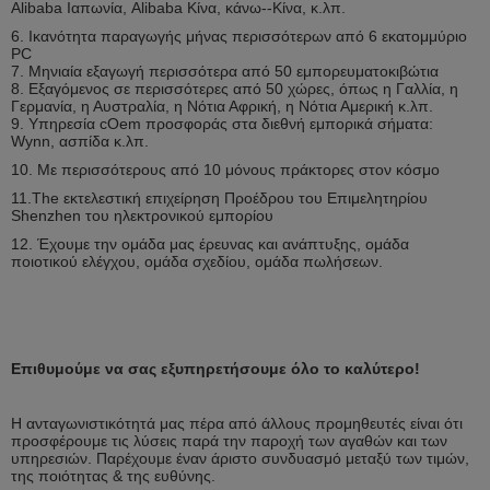
Alibaba Ιαπωνία, Alibaba Κίνα, κάνω--Κίνα, κ.λπ.
6. Ικανότητα παραγωγής μήνας περισσότερων από 6 εκατομμύριο
PC
7. Μηνιαία εξαγωγή περισσότερα από 50 εμπορευματοκιβώτια
8. Εξαγόμενος σε περισσότερες από 50 χώρες, όπως η Γαλλία, η
Γερμανία, η Αυστραλία, η Νότια Αφρική, η Νότια Αμερική κ.λπ.
9. Υπηρεσία cOem προσφοράς στα διεθνή εμπορικά σήματα:
Wynn, ασπίδα κ.λπ.
10. Με περισσότερους από 10 μόνους πράκτορες στον κόσμο
11.The εκτελεστική επιχείρηση Προέδρου του Επιμελητηρίου
Shenzhen του ηλεκτρονικού εμπορίου
12. Έχουμε την ομάδα μας έρευνας και ανάπτυξης, ομάδα
ποιοτικού ελέγχου, ομάδα σχεδίου, ομάδα πωλήσεων.
Επιθυμούμε να σας εξυπηρετήσουμε όλο το καλύτερο!
Η ανταγωνιστικότητά μας πέρα από άλλους προμηθευτές είναι ότι
προσφέρουμε τις λύσεις παρά την παροχή των αγαθών και των
υπηρεσιών. Παρέχουμε έναν άριστο συνδυασμό μεταξύ των τιμών,
της ποιότητας & της ευθύνης.