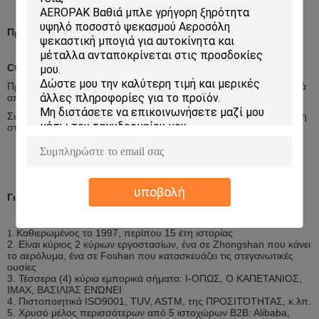
Προσαρμογή
COem και ODM
Προϊόν: μπορούμε να παραγάγουμε το ζητούμενο προϊόν σας μετά
από το comfirmation του Technicists μας.
Συσκευασία: μπορούμε να σχεδιάσουμε τη συσκευασία βασισμένη
στο ζητούμενο μέγεθός σας.
υποβολή
Γιατί μας επιλέξτε
Καθιερωμένος το 1997, περίπου 15 έτη ιστορίας
1.
2. Είναι κύριος 2 κύριων εργοστασίων, ένα σε Zhongshan που κάνει
το αερόλυμα, ένα σε Foshan που κατασκευάζει τις στεγανωτικές
ουσίες
3. Τέσσερα (4) κύρια εμπορικά σήματα: Ι-ΟΠΩΣ, Ο ΚΑΠΕΤΑΝΙΟΣ,
IMAX, ΒΑΣΙΛΙΆΣ ΕΝΏΝΕΙ
4. Πιστοποιητικά ISO9001, TUV, ASTM, της ΠΡΟΣΙΤΌΤΗΤΑΣ, κ.λπ.
5. Χρυσό μέλος περισσότερων από 5 ιστοχώρων B2B: Alibaba,