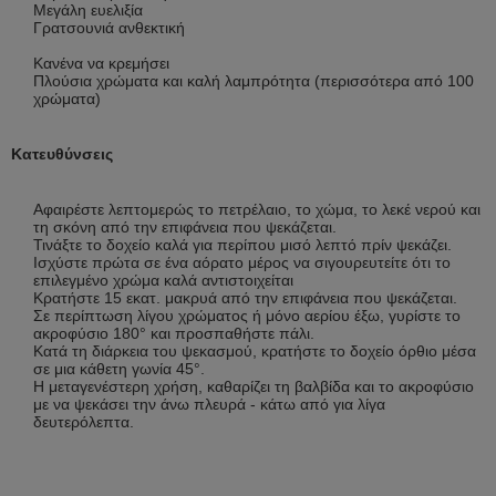
Μεγάλη ευελιξία
Γρατσουνιά ανθεκτική
Κανένα να κρεμήσει
Πλούσια χρώματα και καλή λαμπρότητα (περισσότερα από 100
χρώματα)
Κατευθύνσεις
Αφαιρέστε λεπτομερώς το πετρέλαιο, το χώμα, το λεκέ νερού και
τη σκόνη από την επιφάνεια που ψεκάζεται.
Τινάξτε το δοχείο καλά για περίπου μισό λεπτό πρίν ψεκάζει.
Ισχύστε πρώτα σε ένα αόρατο μέρος να σιγουρευτείτε ότι το
επιλεγμένο χρώμα καλά αντιστοιχείται
Κρατήστε 15 εκατ. μακρυά από την επιφάνεια που ψεκάζεται.
Σε περίπτωση λίγου χρώματος ή μόνο αερίου έξω, γυρίστε το
ακροφύσιο 180° και προσπαθήστε πάλι.
Κατά τη διάρκεια του ψεκασμού, κρατήστε το δοχείο όρθιο μέσα
σε μια κάθετη γωνία 45°.
Η μεταγενέστερη χρήση, καθαρίζει τη βαλβίδα και το ακροφύσιο
με να ψεκάσει την άνω πλευρά - κάτω από για λίγα
δευτερόλεπτα.