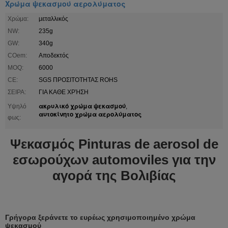
Χρώμα ψεκασμού αερολύματος
Χρώμα:
μεταλλικός
NW:
235g
GW:
340g
COem:
Αποδεκτός
MOQ:
6000
CE:
SGS ΠΡΟΣΙΤΟΤΗΤΑΣ ROHS
ΣΕΙΡΑ:
ΓΙΑ ΚΑΘΕ ΧΡΉΣΗ
ακρυλικό χρώμα ψεκασμού
Υψηλό
,
αυτοκίνητο χρώμα αερολύματος
φως:
Ψεκασμός Pinturas de aerosol de
εσωρούχων automoviles για την
αγορά της Βολιβίας
Γρήγορα ξεράνετε το ευρέως χρησιμοποιημένο χρώμα
ψεκασμού