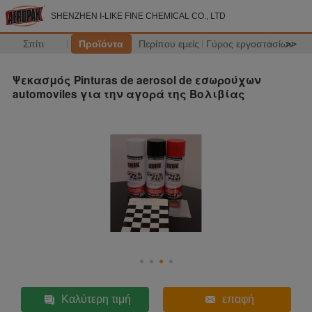
SHENZHEN I-LIKE FINE CHEMICAL CO., LTD
Σπίτι
Προϊόντα
Περίπου εμείς
Γύρος εργοστασίων
>>
Ψεκασμός Pinturas de aerosol de εσωρούχων
automoviles για την αγορά της Βολιβίας
Καλύτερη τιμή
επαφή