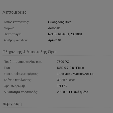
Λεπτομέρειες
Τόπος καταγωγής:
Guangdong Κίνα
Μάρκα:
Aeropak
Πιστοποίηση:
RoHS, REACH, ISO9001
Αριθμό μοντέλου:
Apk-8101
Πληρωμής & Αποστολής Όροι
Ποσότητα παραγγελίας min:
7500 PC
Τιμή:
USD 0.7-0.8 / Piece
Συσκευασία λεπτομέρειες:
12pcs/ctn 2500ctns/20'FCL
Χρόνος παράδοσης:
30-35 ημέρες
Όροι πληρωμής:
T/T L/C
Δυνατότητα προσφοράς:
200.000 PC ανά ημέρα
περιγραφή