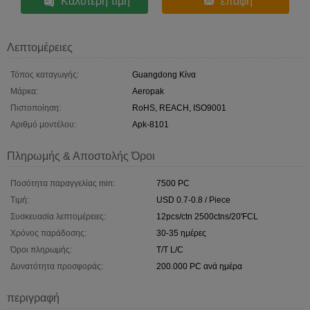
Καλύτερη τιμή
επαφή
Λεπτομέρειες
Τόπος καταγωγής:
Guangdong Κίνα
Μάρκα:
Aeropak
Πιστοποίηση:
RoHS, REACH, ISO9001
Αριθμό μοντέλου:
Apk-8101
Πληρωμής & Αποστολής Όροι
Ποσότητα παραγγελίας min:
7500 PC
Τιμή:
USD 0.7-0.8 / Piece
Συσκευασία λεπτομέρειες:
12pcs/ctn 2500ctns/20'FCL
Χρόνος παράδοσης:
30-35 ημέρες
Όροι πληρωμής:
T/T L/C
Δυνατότητα προσφοράς:
200.000 PC ανά ημέρα
περιγραφή