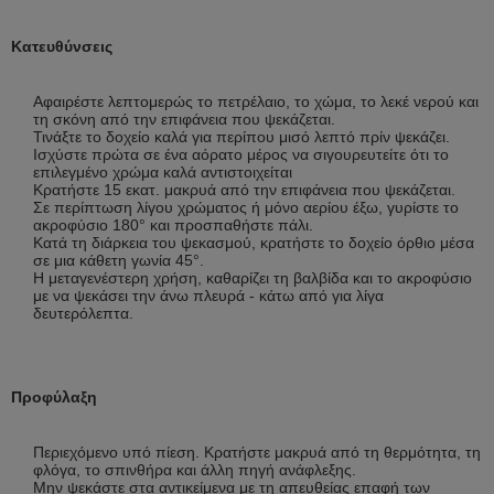
Κατευθύνσεις
Αφαιρέστε λεπτομερώς το πετρέλαιο, το χώμα, το λεκέ νερού και
τη σκόνη από την επιφάνεια που ψεκάζεται.
Τινάξτε το δοχείο καλά για περίπου μισό λεπτό πρίν ψεκάζει.
Ισχύστε πρώτα σε ένα αόρατο μέρος να σιγουρευτείτε ότι το
επιλεγμένο χρώμα καλά αντιστοιχείται
Κρατήστε 15 εκατ. μακρυά από την επιφάνεια που ψεκάζεται.
Σε περίπτωση λίγου χρώματος ή μόνο αερίου έξω, γυρίστε το
ακροφύσιο 180° και προσπαθήστε πάλι.
Κατά τη διάρκεια του ψεκασμού, κρατήστε το δοχείο όρθιο μέσα
σε μια κάθετη γωνία 45°.
Η μεταγενέστερη χρήση, καθαρίζει τη βαλβίδα και το ακροφύσιο
με να ψεκάσει την άνω πλευρά - κάτω από για λίγα
δευτερόλεπτα.
Προφύλαξη
Περιεχόμενο υπό πίεση. Κρατήστε μακρυά από τη θερμότητα, τη
φλόγα, το σπινθήρα και άλλη πηγή ανάφλεξης.
Μην ψεκάστε στα αντικείμενα με τη απευθείας επαφή των