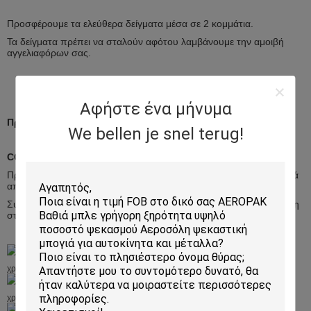
Προσφέρουμε τα ελεύθερα δείγματα μέσα σε 2 κομμάτια.
Τα δείγματα πρέπει να σταλούν αφότου λαμβάνουμε την αμοιβή
αγγελιαφόρων σας.
Αφήστε ένα μήνυμα
Προσαρμογή
We bellen je snel terug!
COem και ODM
Προϊόν: μπορούμε να παραγάγουμε το ζητούμενο προϊόν σας μετά
από το comfirmation του Technicists μας.
Συσκευασία: μπορούμε να σχεδιάσουμε τη συσκευασία βασισμένη
στο ζητούμενο μέγεθός σας.