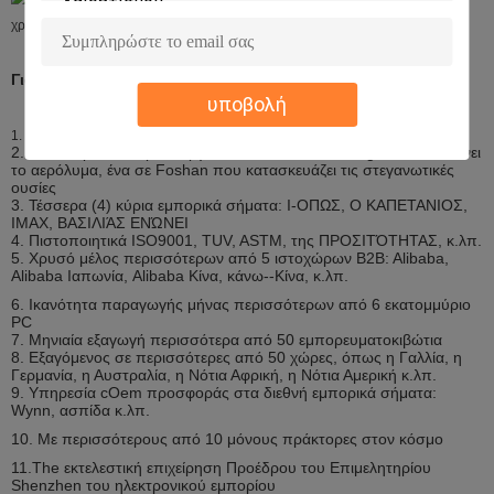
Γιατί μας επιλέξτε
υποβολή
Καθιερωμένος το 1997, περίπου 15 έτη ιστορίας
1.
2. Είναι κύριος 2 κύριων εργοστασίων, ένα σε Zhongshan που κάνει
το αερόλυμα, ένα σε Foshan που κατασκευάζει τις στεγανωτικές
ουσίες
3. Τέσσερα (4) κύρια εμπορικά σήματα: Ι-ΟΠΩΣ, Ο ΚΑΠΕΤΑΝΙΟΣ,
IMAX, ΒΑΣΙΛΙΆΣ ΕΝΏΝΕΙ
4. Πιστοποιητικά ISO9001, TUV, ASTM, της ΠΡΟΣΙΤΌΤΗΤΑΣ, κ.λπ.
5. Χρυσό μέλος περισσότερων από 5 ιστοχώρων B2B: Alibaba,
Alibaba Ιαπωνία, Alibaba Κίνα, κάνω--Κίνα, κ.λπ.
6. Ικανότητα παραγωγής μήνας περισσότερων από 6 εκατομμύριο
PC
7. Μηνιαία εξαγωγή περισσότερα από 50 εμπορευματοκιβώτια
8. Εξαγόμενος σε περισσότερες από 50 χώρες, όπως η Γαλλία, η
Γερμανία, η Αυστραλία, η Νότια Αφρική, η Νότια Αμερική κ.λπ.
9. Υπηρεσία cOem προσφοράς στα διεθνή εμπορικά σήματα:
Wynn, ασπίδα κ.λπ.
10. Με περισσότερους από 10 μόνους πράκτορες στον κόσμο
11.The εκτελεστική επιχείρηση Προέδρου του Επιμελητηρίου
Shenzhen του ηλεκτρονικού εμπορίου