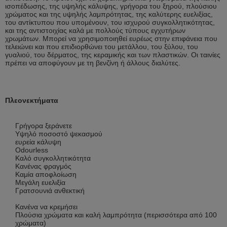
ισοπέδωσης, της υψηλής κάλυψης, γρήγορα του ξηρού, πλούσιου
χρώματος και της υψηλής λαμπρότητας, της καλύτερης ευελιξίας,
του αντίκτυπου που υπομένουν, του ισχυρού συγκολλητικότητας,
και της αντιστοιχίας καλά με πολλούς τύπους εγχυτήρων
χρωμάτων. Μπορεί να χρησιμοποιηθεί ευρέως στην επιφάνεια που
τελειώνει και που επιδιορθώνει του μετάλλου, του ξύλου, του
γυαλιού, του δέρματος, της κεραμικής και των πλαστικών. Οι ταινίες
πρέπει να αποφύγουν με τη βενζίνη ή άλλους διαλύτες.
Πλεονεκτήματα
Γρήγορα ξεράνετε
Υψηλό ποσοστό ψεκασμού
ευρεία κάλυψη
Odourless
Καλό συγκολλητικότητα
Κανένας φραγμός
Καμία αποφλοίωση
Μεγάλη ευελιξία
Γρατσουνιά ανθεκτική
Κανένα να κρεμήσει
Πλούσια χρώματα και καλή λαμπρότητα (περισσότερα από 100
χρώματα)