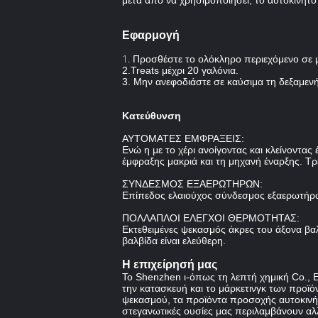
μετά από να χρησιμοποιήσει, το αυτοκίνητό
Εφαρμογή
1.
Προσθέστε το ολόκληρο περιεχόμενο σε μ
2.Treats μέχρι 20 γαλόνια.
3. Μην ανεφοδιάστε σε καύσιμα τη δεξαμενή
Κατεύθυνση
ΑΥΤΟΜΑΤΕΣ ΕΜΦΡΑΞΕΙΣ:
Ενώ η με το χέρι ανοίγοντας και κλείνοντα
έμφραξης μακριά και τη μηχανή έναρξης. Τρ
ΣΥΝΔΕΣΜΟΣ ΕΞΑΕΡΩΤΗΡΩΝ:
Επίπεδος ελαιούχος σύνδεσμος εξαερωτήρω
ΠΟΛΛΑΠΛΟΙ ΕΛΕΓΧΟΙ ΘΕΡΜΟΤΗΤΑΣ:
Εκτεθειμένες ψεκασμός άκρες του άξονα βα
βαλβίδα είναι ελεύθερη.
Η επιχείρησή μας
Το Shenzhen ι-όπως τη λεπτή χημική Co., ΕΠ
την κατασκευή και το μάρκετινγκ των προϊ
ψεκασμού, τα προϊόντα προσοχής αυτοκινήτ
στεγανωτικές ουσίες μας περιλαμβάνουν αλλ