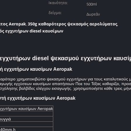
Ικανότητα:
500ml
δείγμα:
Δωρεάν
τος Aeropak
350g καθαρότερος ψεκασμός αερολύματος
,
,
ς εγχυτήρων diesel καυσίμων
 εγχυτήρων diesel ψεκασμού εγχυτήρων καυσί
τή εγχυτήρων καυσίμων Aeropak
ρότερο χρηματοκιβώτιο ψεκασμού εγχυτήρων για τους καταλυτικούς με
αγωγής εγχύσεων καυσίμων απαιτήσεων Ποε του Τέξας καθαρίζει, προστ
χόλησης βαλβίδες ελέγχου εισαγωγής. χρησιμοποιήστε κάθε τρεις μήνες
στή εγχυτήρων καυσίμων Aeropak
γχυτήρων καυσίμων Aeropak
ουγγιά
240mm.h