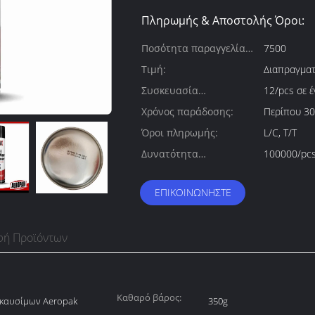
Πληρωμής & Αποστολής Όροι:
Ποσότητα παραγγελίας
7500
min:
Τιμή:
Διαπραγματ
Συσκευασία
12/pcs σε 
λεπτομέρειες:
Χρόνος παράδοσης:
Περίπου 30
Όροι πληρωμής:
L/C, T/T
Δυνατότητα
100000/pcs
προσφοράς:
ΕΠΙΚΟΙΝΩΝΉΣΤΕ
φή Προϊόντων
Καθαρό βάρος:
 καυσίμων Aeropak
350g