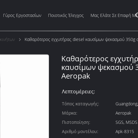
Γύρος Εργοστασίων
Ποιοτικός Έλεγχος
Μας Ελάτε Σε Επαφή Με
κινήτων
Καθαρότερος εγχυτήρας diesel καυσίμων ψεκασμού 350g 
Καθαρότερος εγχυτήρα
καυσίμων ψεκασμού 
Aeropak
Λεπτομέρειες:
Τόπος καταγωγής:
Guangdong,
Μάρκα:
Aeropak
Πιστοποίηση:
SGS, MSDS
Αριθμό μοντέλου:
Apk-8315