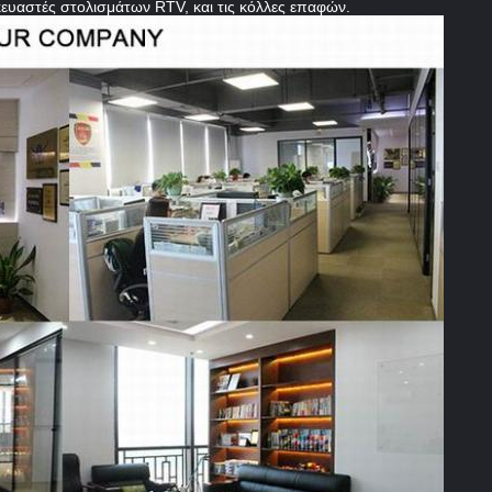
κευαστές στολισμάτων RTV, και τις κόλλες επαφών.