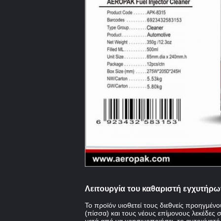
Λειτουργία
του καθαριστή εγχυτήρω
Το προϊόν υιοθετεί τους διεθνείς προηγμέν
(πίσσα) και τους νέους επίμονους λεκέδες σ