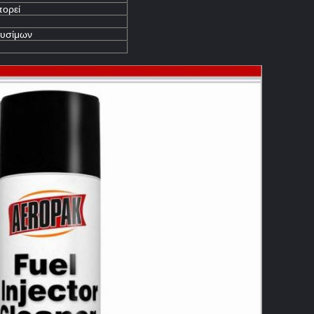
πορεί
αυσίμων