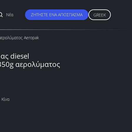
Νέα
ΖΗΤΉΣΤΕ ΈΝΑ ΑΠΌΣΠΑΣΜΑ
GREEK
αερολύματος Aeropak
ς diesel
350g αερολύματος
 Κίνα