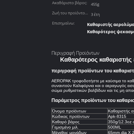
Ακαθάριστο βάρος:
455g
Ζωή του προϊόντος
3 έτη
στο ράφι:
Επισημαίνω:
Καθαριστής αερολύμα
Καθαρότερος ψεκασμό
Περιγραφή Προϊόντων
Καθαρότερος καθαριστής
περιγραφή προϊόντων του καθαρισ
AEROPAK τροφοδοτήστε με καύσιμα το καθα
συναντούν Καλιφόρνια και ο αεραγωγός εισ
σώμα ρυθμιστικών βαλβίδων και τις μη απασ
Παράμετρος προϊόντων
του καθαρι
Όνομα προϊόντων
Καθαριστής ε
Κώδικας προϊόντων
Apk-8315
Καθαρό βάρος
350g/12.3oz 
Γεμισμένο μιλ.
500ML
Μέγεθος μονάδων
65mm.dia Χ 