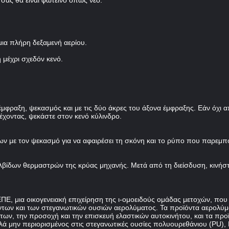
 σας θα είναι φωτεινό όπως νέο.
ια πλήρη δεξαμενή αερίου.
 μέχρι σχεδόν κενό.
ς έμφραξη, ψεκασμός και με τις δύο άκρες του άξονα έμφραξης. Εάν όχι
έχοντας, ψεκάστε στον κενό κύλινδρο.
ν με τον ψεκασμό για να αφαιρέσει τη σκόνη και το ρύπο που παρεμπ
λβίδων θερμαστρών της κρύας μηχανής. Μετά από τη διείσδυση, κινήσ
Ε, μια οικογενειακή επιχείρηση της ι-ομοειδούς ομάδας μετοχών, που ά
όντων και των στεγανωτικών ουσιών αερολύματος. Τα προϊόντα αερολύ
ων, την προσοχή και την επισκευή ελαστικών αυτοκινήτου, και τα προ
ά μην περιορισμένος στις στεγανωτικές ουσίες πολυουρεθάνιου (PU), P