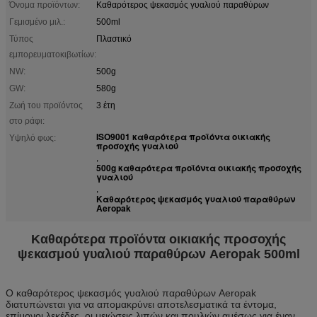
Όνομα προϊόντων:
Καθαρότερος ψεκασμός γυαλιού παραθύρων
Γεμισμένο μιλ.:
500ml
Τύπος
Πλαστικό
εμπορευματοκιβωτίων:
NW:
500g
GW:
580g
Ζωή του προϊόντος
3 έτη
στο ράφι:
ISO9001 καθαρότερα προϊόντα οικιακής
Υψηλό φως:
προσοχής γυαλιού
,
500g καθαρότερα προϊόντα οικιακής προσοχής
γυαλιού
,
Καθαρότερος ψεκασμός γυαλιού παραθύρων
Aeropak
Καθαρότερα προϊόντα οικιακής προσοχής
ψεκασμού γυαλιού παραθύρων Aeropak 500ml
Ο καθαρότερος ψεκασμός γυαλιού παραθύρων Aeropak
διατυπώνεται για να απομακρύνει αποτελεσματικά τα έντομα,
επίμονοι λεκέδες, οι μειώσεις λιπών και πουλιών αμέσως για έναν