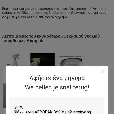
διατυπωμένοι για να απομακρύνουν αποτελεσματικά τα έντομα, οι
επίμονοι λεκέδες, οι μειώσεις λιπών και πουλιών αμέσως για έναν
σαφή τυφλώνουν το ελεύθερο αλεξήνεμο
Λεπτομέρειες του καθαρότερου ψεκασμού γυαλιού
παραθύρων Aeropak
Αφήστε ένα μήνυμα
We bellen je snel terug!