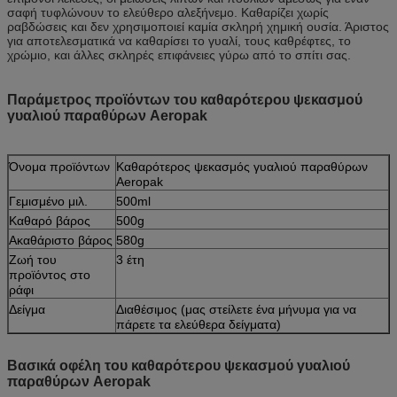
σαφή τυφλώνουν το ελεύθερο αλεξήνεμο. Καθαρίζει χωρίς
ραβδώσεις και δεν χρησιμοποιεί καμία σκληρή χημική ουσία. Άριστος
για αποτελεσματικά να καθαρίσει το γυαλί, τους καθρέφτες, το
χρώμιο, και άλλες σκληρές επιφάνειες γύρω από το σπίτι σας.
Παράμετρος προϊόντων του καθαρότερου ψεκασμού
γυαλιού παραθύρων Aeropak
Όνομα προϊόντων
Καθαρότερος ψεκασμός γυαλιού παραθύρων
Aeropak
Γεμισμένο μιλ.
500ml
Καθαρό βάρος
500g
Ακαθάριστο βάρος
580g
Ζωή του
3 έτη
προϊόντος στο
ράφι
Δείγμα
Διαθέσιμος (μας στείλετε ένα μήνυμα για να
πάρετε τα ελεύθερα δείγματα)
Βασικά οφέλη του καθαρότερου ψεκασμού γυαλιού
παραθύρων Aeropak