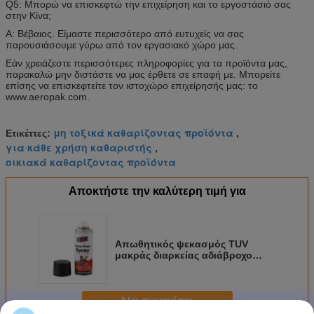
Q5: Μπορώ να επισκεφτώ την επιχείρηση και το εργοστάσιό σας
στην Κίνα;
Α: Βέβαιος. Είμαστε περισσότερο από ευτυχείς να σας
παρουσιάσουμε γύρω από τον εργασιακό χώρο μας.
Εάν χρειάζεστε περισσότερες πληροφορίες για τα προϊόντα μας,
παρακαλώ μην διστάστε να μας έρθετε σε επαφή με. Μπορείτε
επίσης να επισκεφτείτε τον ιστοχώρο επιχείρησής μας: το
www.aeropak.com.
μη τοξικά καθαρίζοντας προϊόντα
Ετικέττες:
,
για κάθε χρήση καθαριστής
,
οικιακά καθαρίζοντας προϊόντα
Αποκτήστε την καλύτερη τιμή για
Απωθητικός ψεκασμός TUV
μακράς διαρκείας αδιάβροχο
200ML νερού Aeropak για τα
παπούτσια
Να συνεχίσει