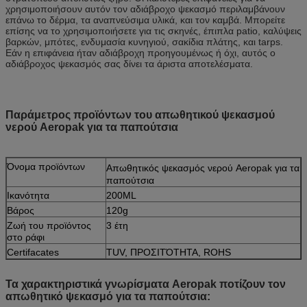
χρησιμοποιήσουν αυτόν τον αδιάβροχο ψεκασμό περιλαμβάνουν
επάνω το δέρμα, τα αναπνεύσιμα υλικά, και τον καμβά. Μπορείτε
επίσης να το χρησιμοποιήσετε για τις σκηνές, έπιπλα patio, καλύψεις
βαρκών, μπότες, ενδυμασία κυνηγιού, σακίδια πλάτης, και tarps.
Εάν η επιφάνεια ήταν αδιάβροχη προηγουμένως ή όχι, αυτός ο
αδιάβροχος ψεκασμός σας δίνει τα άριστα αποτελέσματα.
Παράμετρος προϊόντων του απωθητικού ψεκασμού
νερού Aeropak για τα παπούτσια
Όνομα προϊόντων
Απωθητικός ψεκασμός νερού Aeropak για τα
παπούτσια
Ικανότητα
200ML
Βάρος
120g
Ζωή του προϊόντος
3 έτη
στο ράφι
Certifacates
TUV, ΠΡΟΣΙΤΌΤΗΤΑ, ROHS
Τα χαρακτηριστικά γνωρίσματα Aeropak ποτίζουν τον
απωθητικό ψεκασμό για τα παπούτσια: