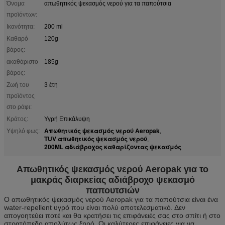
Όνομα
απωθητικός ψεκασμός νερού για τα παπούτσια
προϊόντων:
Ικανότητα:
200 ml
Καθαρό
120g
βάρος:
ακαθάριστο
185g
βάρος:
Ζωή του
3 έτη
προϊόντος
στο ράφι:
Κράτος:
Υγρή Επικάλυψη
Απωθητικός ψεκασμός νερού Aeropak
Υψηλό φως:
,
TUV απωθητικός ψεκασμός νερού
,
200ML αδιάβροχος καθαρίζοντας ψεκασμός
Απωθητικός ψεκασμός νερού Aeropak για το
μακράς διαρκείας αδιάβροχο ψεκασμό
παπουτσιών
Ο απωθητικός ψεκασμός νερού Aeropak για τα παπούτσια είναι ένα
water-repellent υγρό που είναι πολύ αποτελεσματικό. Δεν
απογοητεύει ποτέ και θα κρατήσει τις επιφάνειές σας στο σπίτι ή στο
στρατόπεδο απολύτως ξηρό. Οι καλύτερες επιφάνειες για να