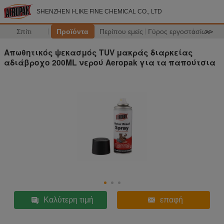
SHENZHEN I-LIKE FINE CHEMICAL CO., LTD
Σπίτι
Προϊόντα
Περίπου εμείς
Γύρος εργοστασίων
>>
Απωθητικός ψεκασμός TUV μακράς διαρκείας
αδιάβροχο 200ML νερού Aeropak για τα παπούτσια
Καλύτερη τιμή
επαφή