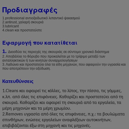
Προδιαγραφές
1.professional αντιοξειδωτικό λιπαντικό ψεκασμού
2.antirust, χαλαρή σκουριά
3.lubricant
4.clean και προστατεύστε
Εφαρμογή που κατατίθεται
1.
Διεισδύει τις περιοχές της σκουριάς σε σύντομο χρονικό διάστημα
2. Αποβάλλει το θόρυβο που προκαλείται με το τρίψιμο μεταξύ των
ανταλλακτικών ή των κινητών συναρμολογήσεων
3. Λαδώνει και προστατεύει όλα τα είδη μηχανών, που αφαιρούν την υγρασία και
που αποτρέπουν την οξύδωση.
Κατευθύνσεις
1.Cleans
και αφαιρεί τις κόλλες, το λίπος, την πίσσα, τις γόμμες,
κ.λπ. από όλες τις επιφάνειες. Καθαρίζει και προστατεύει από τη
σκουριά. Καθαρίζει και αφαιρεί τη σκουριά από τα εργαλεία, τα
μέρη μηχανών και τα μέρη χρωμίου.
2.Removes υγρασία από όλες τις επιφάνειες, π.χ.: τα βουλώματα
σπινθήρων, ενώσεις εργαλείων αναφλέξεων αυτοκινήτων,
επιβιβάζονται έξω στη μηχανή και τις μηχανές.