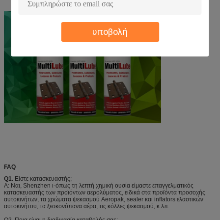
υποβολή
FAQ
Q1.
Είστε κατασκευαστής;
Α: Ναι, Shenzhen ι-όπως τη λεπτή χημική ουσία είμαστε επαγγελματικός
κατασκευαστής των προϊόντων αερολύματος, ειδικά στα προϊόντα προσοχής
αυτοκινήτων, τα χρώματα ψεκασμού Aeropak, sealer και inflators ελαστικών
αυτοκινήτου, τα ξεσκονόπανα αέρα, τις κόλλες ψεκασμού, κ.λπ.