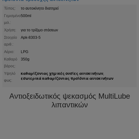
Τύπος:
το αυτοκίνητο διατηρεί
Γεμισμένο
500ml
μιλ.:
Χρήση:
για το τρίξιμο στάσεων
Στοιχείο
Apk-8303-5
αριθ.:
Αέριο:
LPG
Καθαρό
350g
βάρος:
καθαρίζοντας χημικές ουσίες αυτοκινήτων
Υψηλό
,
εσωτερικά καθαρίζοντας προϊόντα αυτοκινήτων
φως:
Αντιοξειδωτικός ψεκασμός MultiLube
λιπαντικών