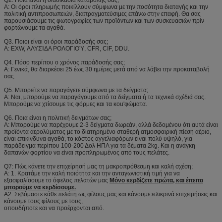
Q2. Ποια είναι η διαδικασία καταβολής σας;
Α: Οι όροι πληρωμής ποικίλλουν σύμφωνα με την ποσότητα διαταγής και την
πολιτική αντιπροσωπειών, διαπραγματεύσιμες επάνω στην επαφή. Θα σας
παρουσιάσουμε τις φωτογραφίες των προϊόντων και των συσκευασιών πρίν
φορτώνουμε τα αγαθά.
Q3. Ποιοι είναι οι όροι παράδοσής σας;
Α: EXW, ΑΛΥΣΊΔΑ ΡΟΛΟΓΙΟΎ, CFR, CIF, DDU.
Q4. Πόσο περίπου ο χρόνος παράδοσής σας;
Α: Γενικά, θα διαρκέσει 25 έως 30 ημέρες μετά από να λάβει την προκαταβολή
σας.
Q5. Μπορείτε να παραγάγετε σύμφωνα με τα δείγματα;
Α: Ναι, μπορούμε να παραγάγουμε από τα δείγματα ή τα τεχνικά σχέδιά σας.
Μπορούμε να χτίσουμε τις φόρμες και τα κοu'φώματα.
Q6. Ποια είναι η πολιτική δειγμάτων σας;
Α: Μπορούμε να παρέχουμε 2-3 δείγματα δωρεάν, αλλά δεδομένου ότι αυτά είναι
προϊόντα αερολύματος με το διατηρημένο σταθερή ατμοσφαιρική πίεση αέριο,
είναι επικίνδυνα αγαθά, το κόστος αγγελιαφόρων είναι πολύ υψηλό, για
παράδειγμα περίπου 100-200 Δολ ΗΠΑ για τα δέματα 2kg. Και η ανάγκη
δαπανών φορτίου να είναι προπληρωμένος από τους πελάτες.
Q7: Πώς κάνετε την επιχείρησή μας τη μακροπρόθεσμη και καλή σχέση;
Α: 1. Κρατάμε την καλή ποιότητα και την ανταγωνιστική τιμή για να
εξασφαλίσουμε το όφελος πελατών μας
Μόνο κερδίζετε πρώτα, και έπειτα
μπορούμε να κερδίσουμε.
A2. Σεβόμαστε κάθε πελάτη ως φίλους μας και κάνουμε ειλικρινά επιχειρήσεις και
κάνουμε τους φίλους με τους,
οπουδήποτε και να προέρχονται από.