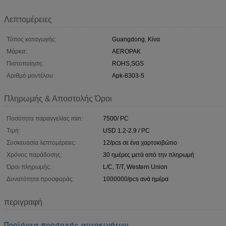
Λεπτομέρειες
Τόπος καταγωγής:
Guangdong, Κίνα
Μάρκα:
AEROPAK
Πιστοποίηση:
ROHS,SGS
Αριθμό μοντέλου:
Apk-8303-5
Πληρωμής & Αποστολής Όροι
Ποσότητα παραγγελίας min:
7500/ PC
Τιμή:
USD 1.2-2.9 / PC
Συσκευασία λεπτομέρειες:
12/pcs σε ένα χαρτοκιβώτιο
Χρόνος παράδοσης:
30 ημέρες μετά από την πληρωμή
Όροι πληρωμής:
L/C, T/T, Western Union
Δυνατότητα προσφοράς:
1000000/pcs ανά ημέρα
περιγραφή
Προϊόντα προσοχής αυτοκινήτων