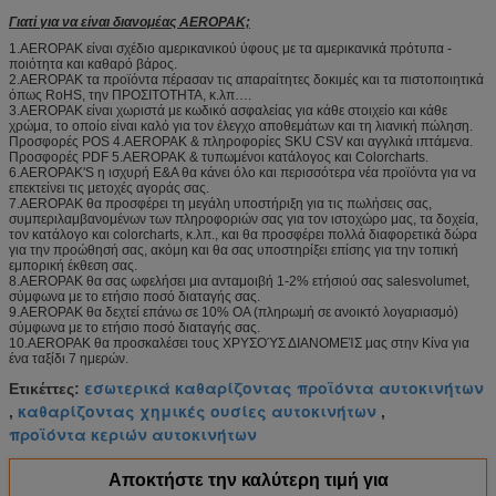
Γιατί για να είναι διανομέας AEROPAK;
1.AEROPAK είναι σχέδιο αμερικανικού ύφους με τα αμερικανικά πρότυπα -
ποιότητα και καθαρό βάρος.
2.AEROPAK τα προϊόντα πέρασαν τις απαραίτητες δοκιμές και τα πιστοποιητικά
όπως RoHS, την ΠΡΟΣΙΤΟΤΗΤΑ, κ.λπ….
3.AEROPAK είναι χωριστά με κωδικό ασφαλείας για κάθε στοιχείο και κάθε
χρώμα, το οποίο είναι καλό για τον έλεγχο αποθεμάτων και τη λιανική πώληση.
Προσφορές POS 4.AEROPAK & πληροφορίες SKU CSV και αγγλικά ιπτάμενα.
Προσφορές PDF 5.AEROPAK & τυπωμένοι κατάλογος και Colorcharts.
6.AEROPAK'S η ισχυρή Ε&Α θα κάνει όλο και περισσότερα νέα προϊόντα για να
επεκτείνει τις μετοχές αγοράς σας.
7.AEROPAK θα προσφέρει τη μεγάλη υποστήριξη για τις πωλήσεις σας,
συμπεριλαμβανομένων των πληροφοριών σας για τον ιστοχώρο μας, τα δοχεία,
τον κατάλογο και colorcharts, κ.λπ., και θα προσφέρει πολλά διαφορετικά δώρα
για την προώθησή σας, ακόμη και θα σας υποστηρίξει επίσης για την τοπική
εμπορική έκθεση σας.
8.AEROPAK θα σας ωφελήσει μια ανταμοιβή 1-2% ετήσιού σας salesvolumet,
σύμφωνα με το ετήσιο ποσό διαταγής σας.
9.AEROPAK θα δεχτεί επάνω σε 10% OA (πληρωμή σε ανοικτό λογαριασμό)
σύμφωνα με το ετήσιο ποσό διαταγής σας.
10.AEROPAK θα προσκαλέσει τους ΧΡΥΣΟΎΣ ΔΙΑΝΟΜΕΊΣ μας στην Κίνα για
ένα ταξίδι 7 ημερών.
εσωτερικά καθαρίζοντας προϊόντα αυτοκινήτων
Ετικέττες:
καθαρίζοντας χημικές ουσίες αυτοκινήτων
,
,
προϊόντα κεριών αυτοκινήτων
Αποκτήστε την καλύτερη τιμή για