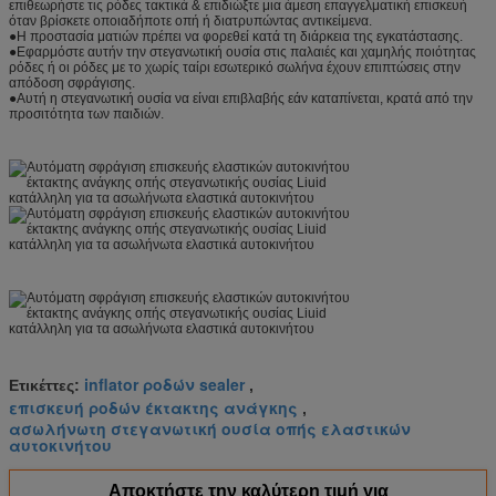
επιθεωρήστε τις ρόδες τακτικά & επιδιώξτε μια άμεση επαγγελματική επισκευή
όταν βρίσκετε οποιαδήποτε οπή ή διατρυπώντας αντικείμενα.
●Η προστασία ματιών πρέπει να φορεθεί κατά τη διάρκεια της εγκατάστασης.
●Εφαρμόστε αυτήν την στεγανωτική ουσία στις παλαιές και χαμηλής ποιότητας
ρόδες ή οι ρόδες με το χωρίς ταίρι εσωτερικό σωλήνα έχουν επιπτώσεις στην
απόδοση σφράγισης.
●Αυτή η στεγανωτική ουσία να είναι επιβλαβής εάν καταπίνεται, κρατά από την
προσιτότητα των παιδιών.
inflator ροδών sealer
Ετικέττες:
,
επισκευή ροδών έκτακτης ανάγκης
,
ασωλήνωτη στεγανωτική ουσία οπής ελαστικών
αυτοκινήτου
Αποκτήστε την καλύτερη τιμή για