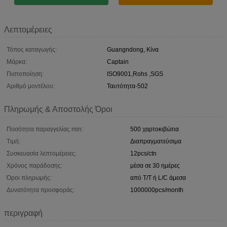
Λεπτομέρειες
Τόπος καταγωγής:
Guangndong, Κίνα
Μάρκα:
Captain
Πιστοποίηση:
ISO9001,Rohs ,SGS
Αριθμό μοντέλου:
Ταυτότητα-502
Πληρωμής & Αποστολής Όροι
Ποσότητα παραγγελίας min:
500 χαρτοκιβώτια
Τιμή:
Διαπραγματεύσιμα
Συσκευασία λεπτομέρειες:
12pcs/ctn
Χρόνος παράδοσης:
μέσα σε 30 ημέρες
Όροι πληρωμής:
από T/T ή L/C άμεσα
Δυνατότητα προσφοράς:
1000000pcs/month
περιγραφή