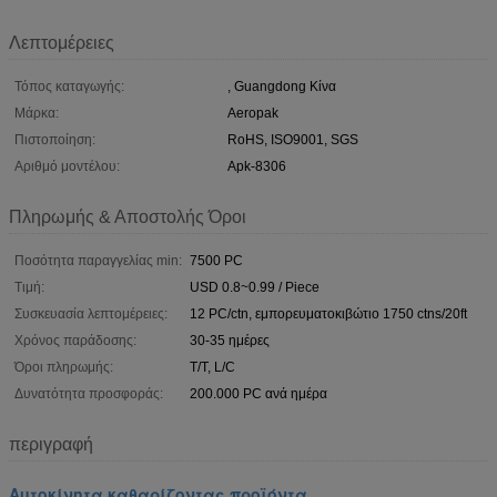
Λεπτομέρειες
Τόπος καταγωγής:
, Guangdong Κίνα
Μάρκα:
Aeropak
Πιστοποίηση:
RoHS, ISO9001, SGS
Αριθμό μοντέλου:
Apk-8306
Πληρωμής & Αποστολής Όροι
Ποσότητα παραγγελίας min:
7500 PC
Τιμή:
USD 0.8~0.99 / Piece
Συσκευασία λεπτομέρειες:
12 PC/ctn, εμπορευματοκιβώτιο 1750 ctns/20ft
Χρόνος παράδοσης:
30-35 ημέρες
Όροι πληρωμής:
T/T, L/C
Δυνατότητα προσφοράς:
200.000 PC ανά ημέρα
περιγραφή
Αυτοκίνητα καθαρίζοντας προϊόντα