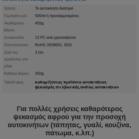
Χρήση:
Το αυτοκίνητο διατηρεί
Γεμισμένο μιλ.:
500ml ή προσαρμοσμένος
Ακαθάριστο
455g
βάρος:
Συσκευασία:
12 PC ανά χαρτοκιβώτιο
Πιστοποιητικό:
RoHS, ISO9001, SGS
Ζωή του
3 έτη
προϊόντος στο
ράφι:
Καθαρό βάρος:
350g
καθαρίζοντας προϊόντα αυτοκινήτων
Υψηλό φως:
,
ψεκασμός στιλβωτικής ουσίας αυτοκινήτων
Για πολλές χρήσεις καθαρότερος
ψεκασμός αφρού για την προσοχή
αυτοκινήτων (τάπητας, γυαλί, κουζίνα,
πάτωμα, κ.λπ.)