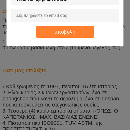
COem και ODM
Προϊόν: μπορούμε να παραγάγουμε το ζητούμενο
προϊόν σας μετά από το comfirmation του Technicists
υποβολή
μας.
Συσκευασία: μπορούμε να σχεδιάσουμε τη
συσκευασία βασισμένη στο ζητούμενο μέγεθός σας.
Γιατί μας επιλέξτε
Καθιερωμένος το 1997, περίπου 15 έτη ιστορίας
1.
2. Είναι κύριος 2 κύριων εργοστασίων, ένα σε
Zhongshan που κάνει το αερόλυμα, ένα σε Foshan
που κατασκευάζει τις στεγανωτικές ουσίες
3. Τέσσερα (4) κύρια εμπορικά σήματα: Ι-ΟΠΩΣ, Ο
ΚΑΠΕΤΑΝΙΟΣ, IMAX, ΒΑΣΙΛΙΆΣ ΕΝΏΝΕΙ
4. Πιστοποιητικά ISO9001, TUV, ASTM, της
ΠΡΟΣΙΤΌΤΗΤΑΣ, κ.λπ.