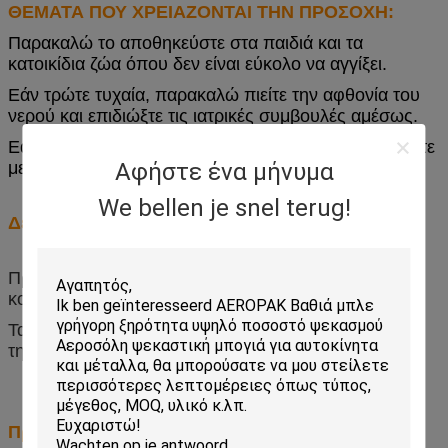
ΘΕΜΑΤΑ ΠΟΥ ΧΡΕΙΑΖΟΝΤΑΙ ΤΗΝ ΠΡΟΣΟΧΗ:
Παρακαλώ το αποθηκεύστε στα παιδιά και τα
κατοικίδια ζώα όπου δεν είναι εύκολο να αγγίξει.
Εάν τρώτε τυχαία, παρακαλώ πιείτε την αφθονία του
νερού και επιδιώξτε τις ιατρικές συμβουλές αμέσως.
Εάν πετάτε τυχαία στα μάτια σας, παρακαλώ ξεπλύντε
με το νερό αμέσως.
Αφήστε ένα μήνυμα
We bellen je snel terug!
Δείγμα
Προσφέρουμε τα ελεύθερα δείγματα μέσα σε 2
κομμάτια.
Τα δείγματα πρέπει να σταλούν αφότου λαμβάνουμε
την αμοιβή αγγελιαφόρων σας.
Προσαρμογή