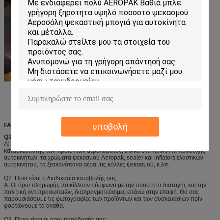
υποβολή
FAQ
Q1.
Είστε κατασκευαστής;
Α: Ναι, Shenzhen ι-όπως τη λεπτή χημική ουσία είμαστε επαγγελματικός
κατασκευαστής των προϊόντων αερολύματος, ειδικά στα προϊόντα προσοχής
αυτοκινήτων, τα χρώματα ψεκασμού Aeropak, sealer και inflators ελαστικών
αυτοκινήτου, τα ξεσκονόπανα αέρα, τις κόλλες ψεκασμού, κ.λπ.
Q2. Ποια είναι η διαδικασία καταβολής σας;
Α: Οι όροι πληρωμής ποικίλλουν σύμφωνα με την ποσότητα διαταγής και την
πολιτική αντιπροσωπειών, διαπραγματεύσιμες επάνω στην επαφή. Θα σας
παρουσιάσουμε τις φωτογραφίες των προϊόντων και των συσκευασιών πρίν
φορτώνουμε τα αγαθά.
Q3. Ποιοι είναι οι όροι παράδοσής σας;