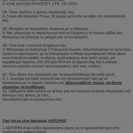
Α: EXW, ΑΛΥΣΊΔΑ ΡΟΛΟΓΙΟΎ, CFR, CIF, DDU.
Q4. Πόσο περίπου ο χρόνος παράδοσής σας;
Α: Γενικά, θα διαρκέσει 25 έως 30 ημέρες μετά από να λάβει την προκαταβολή
σας.
Q5. Μπορείτε να παραγάγετε σύμφωνα με τα δείγματα;
Α: Ναι, μπορούμε να παραγάγουμε από τα δείγματα ή τα τεχνικά σχέδιά σας.
Μπορούμε να χτίσουμε τις φόρμες και τα κοu'φώματα.
Q6. Ποια είναι η πολιτική δειγμάτων σας;
Α: Μπορούμε να παρέχουμε 2-3 δείγματα δωρεάν, αλλά δεδομένου ότι αυτά είναι
προϊόντα αερολύματος με το διατηρημένο σταθερή ατμοσφαιρική πίεση αέριο,
είναι επικίνδυνα αγαθά, το κόστος αγγελιαφόρων είναι πολύ υψηλό, για
παράδειγμα περίπου 100-200 Δολ ΗΠΑ για τα δέματα 2kg. Και η ανάγκη
δαπανών φορτίου να είναι προπληρωμένος από τους πελάτες.
Q7: Πώς κάνετε την επιχείρησή μας τη μακροπρόθεσμη και καλή σχέση;
Α: 1. Κρατάμε την καλή ποιότητα και την ανταγωνιστική τιμή για να
εξασφαλίσουμε το όφελος πελατών μας
Μόνο κερδίζετε πρώτα, και έπειτα
μπορούμε να κερδίσουμε.
A2. Σεβόμαστε κάθε πελάτη ως φίλους μας και κάνουμε ειλικρινά επιχειρήσεις και
κάνουμε τους φίλους με τους,
οπουδήποτε και να προέρχονται από.
Γιατί για να είναι διανομέας AEROPAK;
1.AEROPAK είναι σχέδιο αμερικανικού ύφους με τα αμερικανικά πρότυπα -
ποιότητα και καθαρό βάρος.