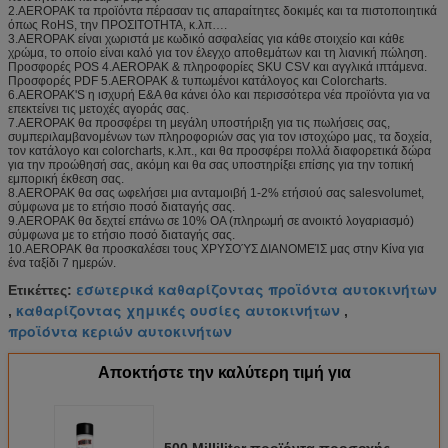
2.AEROPAK τα προϊόντα πέρασαν τις απαραίτητες δοκιμές και τα πιστοποιητικά
όπως RoHS, την ΠΡΟΣΙΤΟΤΗΤΑ, κ.λπ….
3.AEROPAK είναι χωριστά με κωδικό ασφαλείας για κάθε στοιχείο και κάθε
χρώμα, το οποίο είναι καλό για τον έλεγχο αποθεμάτων και τη λιανική πώληση.
Προσφορές POS 4.AEROPAK & πληροφορίες SKU CSV και αγγλικά ιπτάμενα.
Προσφορές PDF 5.AEROPAK & τυπωμένοι κατάλογος και Colorcharts.
6.AEROPAK'S η ισχυρή Ε&Α θα κάνει όλο και περισσότερα νέα προϊόντα για να
επεκτείνει τις μετοχές αγοράς σας.
7.AEROPAK θα προσφέρει τη μεγάλη υποστήριξη για τις πωλήσεις σας,
συμπεριλαμβανομένων των πληροφοριών σας για τον ιστοχώρο μας, τα δοχεία,
τον κατάλογο και colorcharts, κ.λπ., και θα προσφέρει πολλά διαφορετικά δώρα
για την προώθησή σας, ακόμη και θα σας υποστηρίξει επίσης για την τοπική
εμπορική έκθεση σας.
8.AEROPAK θα σας ωφελήσει μια ανταμοιβή 1-2% ετήσιού σας salesvolumet,
σύμφωνα με το ετήσιο ποσό διαταγής σας.
9.AEROPAK θα δεχτεί επάνω σε 10% OA (πληρωμή σε ανοικτό λογαριασμό)
σύμφωνα με το ετήσιο ποσό διαταγής σας.
10.AEROPAK θα προσκαλέσει τους ΧΡΥΣΟΎΣ ΔΙΑΝΟΜΕΊΣ μας στην Κίνα για
ένα ταξίδι 7 ημερών.
εσωτερικά καθαρίζοντας προϊόντα αυτοκινήτων
Ετικέττες:
καθαρίζοντας χημικές ουσίες αυτοκινήτων
,
,
προϊόντα κεριών αυτοκινήτων
Αποκτήστε την καλύτερη τιμή για