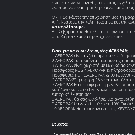
είναι επικίνδυνα αγαθά, το κόστος αγγελια
φορτίου να είναι προπληρωμένος από τους 
Q7: Πώς κάνετε την επιχείρησή μας τη μακ
Α: 1. Κρατάμε την καλή ποιότητα και την α
να κερδίσουμε.
A2. Σεβόμαστε κάθε πελάτη ως φίλους μας κα
οπουδήποτε και να προέρχονται από.
Γιατί για να είναι διανομέας AEROPAK;
1.AEROPAK είναι σχέδιο αμερικανικού ύφους
2.AEROPAK τα προϊόντα πέρασαν τις απαραί
3.AEROPAK είναι χωριστά με κωδικό ασφαλεία
Προσφορές POS 4.AEROPAK & πληροφορίες 
Προσφορές PDF 5.AEROPAK & τυπωμένοι κατ
6.AEROPAK'S η ισχυρή Ε&Α θα κάνει όλο και 
7.AEROPAK θα προσφέρει τη μεγάλη υποστήρ
κατάλογο και colorcharts, κ.λπ., και θα πρ
εμπορική έκθεση σας.
8.AEROPAK θα σας ωφελήσει μια ανταμοιβή 
9.AEROPAK θα δεχτεί επάνω σε 10% OA (πλη
10.AEROPAK θα προσκαλέσει τους ΧΡΥΣΟΎΣ Δ
Ετικέτα:
Εσωτερικά Καθαρίζοντας Προϊόντα Αυτοκινήτω