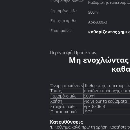
Όνομα προϊόντων:
Καθαριστής ταπετσαριώ
Γεμισμένο μιλ.:
500ml
Στοιχείο αριθ.:
Apk-8306-3
Επισημαίνω:
καθαρίζοντας χημικ
Περιγραφή Προϊόντων
Μη ενοχλώντας 
καθα
Όνομα προϊόντων
Καθαριστής ταπετσαριών
Τύπος
προϊόντα προσοχής αυτο
Γεμισμένο μιλ.
500ml
Χρήση
για velour τα καθίσματα
Στοιχείο αριθ.
Apk-8306-3
Πιστοποιητικό
SGS
Κατευθύνσεις
1.
Κούνημα καλά πριν τη χρήση. Κρατήστε τ