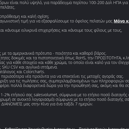
φόρων είναι πολύ υψηλό, για παράδειγμα περίπου 100-200 Δολ ΗΠΑ για
πελάτες.
ροπρόθεσμη και καλή σχέση;
νταγωνιστική τιμή για να εξασφαλίσουμε το όφελος πελατών μας
Μόνο κ
ι κάνουμε ειλικρινά επιχειρήσεις και κάνουμε τους φίλους με τους,
 με τα αμερικανικά πρότυπα - ποιότητα και καθαρό βάρος.
τητες δοκιμές και τα πιστοποιητικά όπως RoHS, την ΠΡΟΣΙΤΟΤΗΤΑ, κ.λ
ς για κάθε στοιχείο και κάθε χρώμα, το οποίο είναι καλό για τον έλεγ
SKU CSV και αγγλικά ιπτάμενα.
άλογος και Colorcharts.
περισσότερα νέα προϊόντα για να επεκτείνει τις μετοχές αγοράς σας.
ιξη για τις πωλήσεις σας, συμπεριλαμβανομένων των πληροφοριών σας 
οσφέρει πολλά διαφορετικά δώρα για την προώθησή σας, ακόμη και θα σα
1-2% ετήσιού σας salesvolumet, σύμφωνα με το ετήσιο ποσό διαταγής 
ρωμή σε ανοικτό λογαριασμό) σύμφωνα με το ετήσιο ποσό διαταγής σα
ΙΑΝΟΜΕΊΣ μας στην Κίνα για ένα ταξίδι 7 ημερών.
ν
Καθαρίζοντας Χημικές Ουσίες Αυτοκινήτων
Προϊόντα Κεριών Αυτοκινήτων