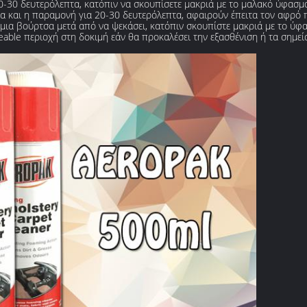
 20-30 δευτερόλεπτα, κατόπιν να σκουπίσετε μακριά με το μαλακό ύφασμ
α και η παραμονή για 20-30 δευτερόλεπτα, αφαιρούν έπειτα τον αφρό π
ε μια βούρτσα μετά από να ψεκάσει, κατόπιν σκουπίστε μακριά με το ύφ
eable περιοχή στη δοκιμή εάν θα προκαλέσει την εξασθένιση ή τα σημεί