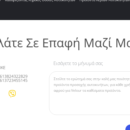
λάτε Σε Επαφή Μαζί Μ
Εισάγετε το μήνυμά σας
IKE
613824322829
613723455145