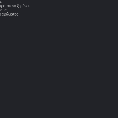
α.
ροτού να ξεράνει.
ασμα.
α χρώματος.