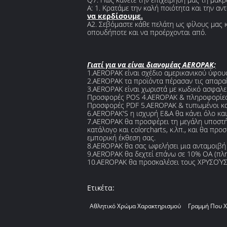
Α: 1. Κρατάμε την καλή ποιότητα και την α
να κερδίσουμε.
A2. Σεβόμαστε κάθε πελάτη ως φίλους μας κα
οπουδήποτε και να προέρχονται από.
Γιατί για να είναι διανομέας AEROPAK;
1.AEROPAK είναι σχέδιο αμερικανικού ύφους
2.AEROPAK τα προϊόντα πέρασαν τις απαραί
3.AEROPAK είναι χωριστά με κωδικό ασφαλεία
Προσφορές POS 4.AEROPAK & πληροφορίες 
Προσφορές PDF 5.AEROPAK & τυπωμένοι κατ
6.AEROPAK'S η ισχυρή Ε&Α θα κάνει όλο και 
7.AEROPAK θα προσφέρει τη μεγάλη υποστήρ
κατάλογο και colorcharts, κ.λπ., και θα πρ
εμπορική έκθεση σας.
8.AEROPAK θα σας ωφελήσει μια ανταμοιβή 
9.AEROPAK θα δεχτεί επάνω σε 10% OA (πλη
10.AEROPAK θα προσκαλέσει τους ΧΡΥΣΟΎΣ Δ
Ετικέτα:
Αθλητικό Χρώμα Χαρακτηρισμού
Γραμμή Που Χ