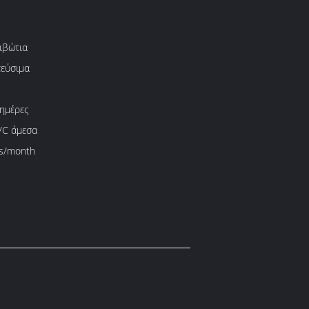
ιβώτια
εύσιμα
 ημέρες
L/C άμεσα
s/month