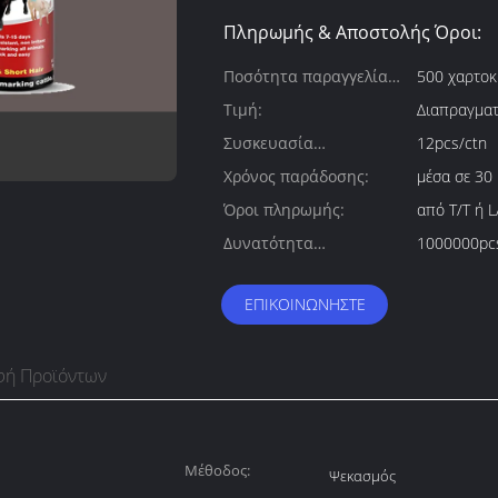
Πληρωμής & Αποστολής Όροι:
Ποσότητα παραγγελίας
500 χαρτοκ
min:
Τιμή:
Διαπραγματ
Συσκευασία
12pcs/ctn
λεπτομέρειες:
Χρόνος παράδοσης:
μέσα σε 30
Όροι πληρωμής:
από T/T ή 
Δυνατότητα
1000000pc
προσφοράς:
ΕΠΙΚΟΙΝΩΝΉΣΤΕ
φή Προϊόντων
Μέθοδος:
Ψεκασμός