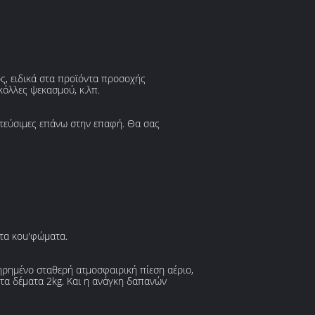
ς, ειδικά στα προϊόντα προσοχής
κόλλες ψεκασμού, κ.λπ.
ατεύσιμες επάνω στην επαφή. Θα σας
 τα κοu'φώματα.
ηρημένο σταθερή ατμοσφαιρική πίεση αέριο,
 τα δέματα 2kg. Και η ανάγκη δαπανών