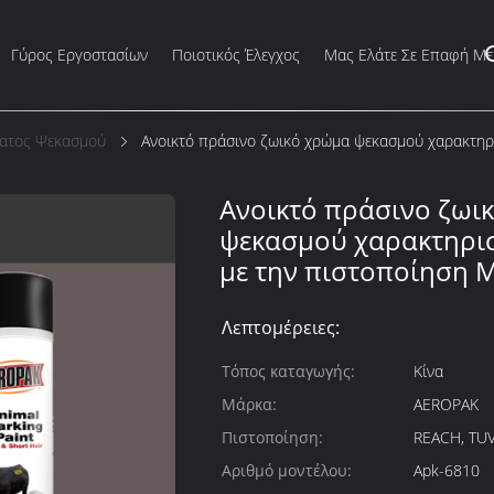
Γύρος Εργοστασίων
Ποιοτικός Έλεγχος
Μας Ελάτε Σε Επαφή Με
ματος Ψεκασμού
Ανοικτό πράσινο ζωικό χρώμα ψεκασμού χαρακτηρι
Ανοικτό πράσινο ζωι
ψεκασμού χαρακτηρισ
με την πιστοποίηση 
Λεπτομέρειες:
Τόπος καταγωγής:
Κίνα
Μάρκα:
AEROPAK
Πιστοποίηση:
REACH, TUV
Αριθμό μοντέλου:
Apk-6810