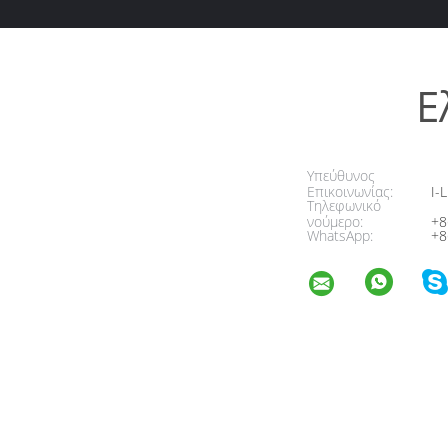
Ε
Υπεύθυνος
Επικοινωνίας:
I-L
Τηλεφωνικό
νούμερο:
+8
WhatsApp:
+8