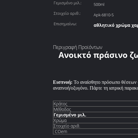
Γεμισμένο μιλ.:
500ml
Στοιχείο αριθ.:
Apk-6810-5
Επισημαίνω:
αθλητικό χρώμα χα
Περιγραφή Προϊόντων
Ανοικτό πράσινο ζ
Εισπνοή:
Το αναίσθητο πρόσωπο θέσεων σ
αναπνοή/οξυγόνο. Πάρτε τη ιατρική παρακ
Κράτος
Μέθοδος
Γεμισμένο μιλ.
Χρώμα
Στοιχείο αριθ.
COem