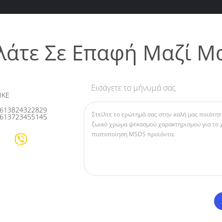
λάτε Σε Επαφή Μαζί Μ
Εισάγετε το μήνυμά σας
IKE
613824322829
613723455145