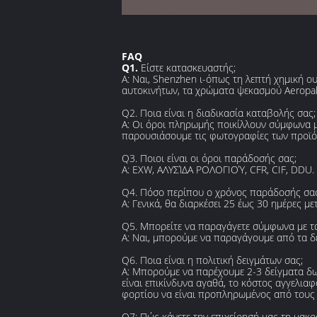
FAQ
Q1.
Είστε κατασκευαστής;
Α: Ναι, Shenzhen ι-όπως τη λεπτή χημική 
αυτοκινήτων, τα χρώματα ψεκασμού Aeropak, 
Q2. Ποια είναι η διαδικασία καταβολής σας;
Α: Οι όροι πληρωμής ποικίλλουν σύμφωνα μ
παρουσιάσουμε τις φωτογραφίες των προϊό
Q3. Ποιοι είναι οι όροι παράδοσής σας;
Α: EXW, ΑΛΥΣΊΔΑ ΡΟΛΟΓΙΟΎ, CFR, CIF, DDU.
Q4. Πόσο περίπου ο χρόνος παράδοσής σας
Α: Γενικά, θα διαρκέσει 25 έως 30 ημέρες μ
Q5. Μπορείτε να παραγάγετε σύμφωνα με τα
Α: Ναι, μπορούμε να παραγάγουμε από τα δε
Q6. Ποια είναι η πολιτική δειγμάτων σας;
Α: Μπορούμε να παρέχουμε 2-3 δείγματα δω
είναι επικίνδυνα αγαθά, το κόστος αγγελια
φορτίου να είναι προπληρωμένος από τους 
Q7: Πώς κάνετε την επιχείρησή μας τη μακ