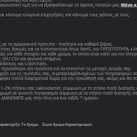
νταγωνιστική τιμή για να εξασφαλίσουμε το όφελος πελατών μας
Μόνο κ
ι κάνουμε ειλικρινά επιχειρήσεις και κάνουμε τους φίλους με τους,
 με τα αμερικανικά πρότυπα - ποιότητα και καθαρό βάρος.
τητες δοκιμές και τα πιστοποιητικά όπως RoHS, την ΠΡΟΣΙΤΟΤΗΤΑ, κ.λ
ς για κάθε στοιχείο και κάθε χρώμα, το οποίο είναι καλό για τον έλεγ
SKU CSV και αγγλικά ιπτάμενα.
άλογος και Colorcharts.
περισσότερα νέα προϊόντα για να επεκτείνει τις μετοχές αγοράς σας.
ιξη για τις πωλήσεις σας, συμπεριλαμβανομένων των πληροφοριών σας 
οσφέρει πολλά διαφορετικά δώρα για την προώθησή σας, ακόμη και θα σα
1-2% ετήσιού σας salesvolumet, σύμφωνα με το ετήσιο ποσό διαταγής 
ρωμή σε ανοικτό λογαριασμό) σύμφωνα με το ετήσιο ποσό διαταγής σα
ΙΑΝΟΜΕΊΣ μας στην Κίνα για ένα ταξίδι 7 ημερών.
αρακτηρίζει Το Χρώμα
Ζωικό Χρώμα Χαρακτηρισμού