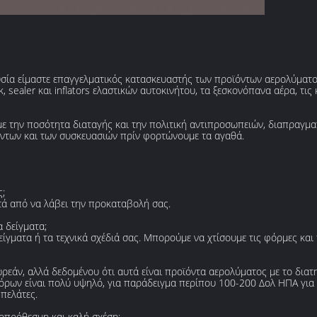
ουσία είμαστε επαγγελματικός κατασκευαστής των προϊόντων αερολύματο
sealer και inflators ελαστικών αυτοκινήτου, τα ξεσκονόπανα αέρα, τις 
ε την ποσότητα διαταγής και την πολιτική αντιπροσωπειών, διαπραγμ
ντων και των συσκευασιών πρίν φορτώνουμε τα αγαθά.
;
ετά από να λάβει την προκαταβολή σας.
 δείγματα;
ίγματα ή τα τεχνικά σχέδιά σας. Μπορούμε να χτίσουμε τις φόρμες και
ρεάν, αλλά δεδομένου ότι αυτά είναι προϊόντα αερολύματος με το διατ
φόρων είναι πολύ υψηλό, για παράδειγμα περίπου 100-200 Δολ ΗΠΑ για
πελάτες.
ροπρόθεσμη και καλή σχέση;