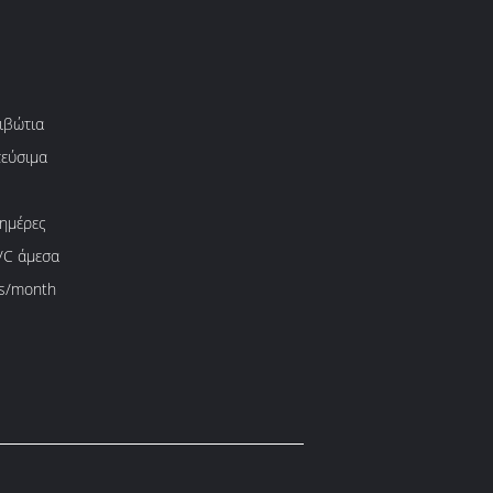
ιβώτια
εύσιμα
 ημέρες
L/C άμεσα
s/month