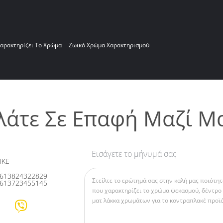
αρακτηρίζει Το Χρώμα
Ζωικό Χρώμα Χαρακτηρισμού
λάτε Σε Επαφή Μαζί Μ
Εισάγετε το μήνυμά σας
IKE
613824322829
613723455145