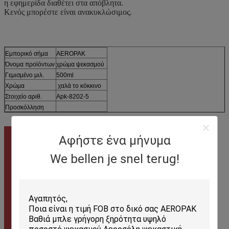
η εφημερίδα διαθέτει στα απόβλητα.
Κενός μπορέστε είναι ανακυκλώσιμος.
Εμπορικό σήμα
AEROPAK
Όνομα προϊόντων
χρώμα ψεκασμού
Γεμισμένο μιλ.
500ml
Χρώμα
χαλά το κόκκινο
Στοιχείο αριθ.
Apk-8202-5
Προσκόλληση
Αφήστε ένα μήνυμα
We bellen je snel terug!