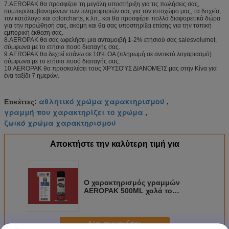
7.AEROPAK θα προσφέρει τη μεγάλη υποστήριξη για τις πωλήσεις σας,
συμπεριλαμβανομένων των πληροφοριών σας για τον ιστοχώρο μας, τα δοχεία,
τον κατάλογο και colorcharts, κ.λπ., και θα προσφέρει πολλά διαφορετικά δώρα
για την προώθησή σας, ακόμη και θα σας υποστηρίξει επίσης για την τοπική
εμπορική έκθεση σας.
8.AEROPAK θα σας ωφελήσει μια ανταμοιβή 1-2% ετήσιού σας salesvolumet,
σύμφωνα με το ετήσιο ποσό διαταγής σας.
9.AEROPAK θα δεχτεί επάνω σε 10% OA (πληρωμή σε ανοικτό λογαριασμό)
σύμφωνα με το ετήσιο ποσό διαταγής σας.
10.AEROPAK θα προσκαλέσει τους ΧΡΥΣΟΎΣ ΔΙΑΝΟΜΕΊΣ μας στην Κίνα για
ένα ταξίδι 7 ημερών.
αθλητικό χρώμα χαρακτηρισμού
Ετικέττες:
,
γραμμή που χαρακτηρίζει το χρώμα
,
ζωικό χρώμα χαρακτηρισμού
Αποκτήστε την καλύτερη τιμή για
Ο χαρακτηρισμός γραμμών
AEROPAK 500ML χαλά το
κόκκινο χρώμα ψεκασμού για
τον τοίχο με SGS
Να συνεχίσει