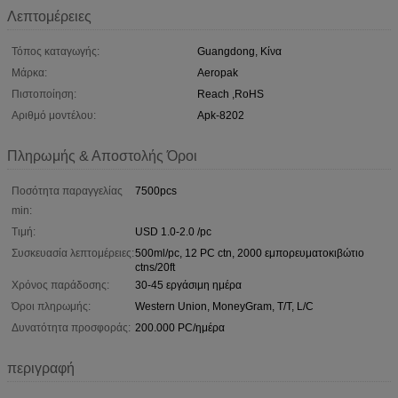
Λεπτομέρειες
Τόπος καταγωγής:
Guangdong, Κίνα
Μάρκα:
Aeropak
Πιστοποίηση:
Reach ,RoHS
Αριθμό μοντέλου:
Apk-8202
Πληρωμής & Αποστολής Όροι
Ποσότητα παραγγελίας
7500pcs
min:
Τιμή:
USD 1.0-2.0 /pc
Συσκευασία λεπτομέρειες:
500ml/pc, 12 PC ctn, 2000 εμπορευματοκιβώτιο
ctns/20ft
Χρόνος παράδοσης:
30-45 εργάσιμη ημέρα
Όροι πληρωμής:
Western Union, MoneyGram, T/T, L/C
Δυνατότητα προσφοράς:
200.000 PC/ημέρα
περιγραφή