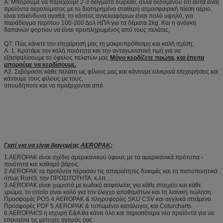
Α: Μπορούμε να παρέχουμε 2-3 δείγματα δωρεάν, αλλά δεδομένου ότι αυτά είναι
προϊόντα αερολύματος με το διατηρημένο σταθερή ατμοσφαιρική πίεση αέριο,
είναι επικίνδυνα αγαθά, το κόστος αγγελιαφόρων είναι πολύ υψηλό, για
παράδειγμα περίπου 100-200 Δολ ΗΠΑ για τα δέματα 2kg. Και η ανάγκη
δαπανών φορτίου να είναι προπληρωμένος από τους πελάτες.
Q7: Πώς κάνετε την επιχείρησή μας τη μακροπρόθεσμη και καλή σχέση;
Α: 1. Κρατάμε την καλή ποιότητα και την ανταγωνιστική τιμή για να
εξασφαλίσουμε το όφελος πελατών μας
Μόνο κερδίζετε πρώτα, και έπειτα
μπορούμε να κερδίσουμε.
A2. Σεβόμαστε κάθε πελάτη ως φίλους μας και κάνουμε ειλικρινά επιχειρήσεις και
κάνουμε τους φίλους με τους,
οπουδήποτε και να προέρχονται από.
Γιατί για να είναι διανομέας AEROPAK;
1.AEROPAK είναι σχέδιο αμερικανικού ύφους με τα αμερικανικά πρότυπα -
ποιότητα και καθαρό βάρος.
2.AEROPAK τα προϊόντα πέρασαν τις απαραίτητες δοκιμές και τα πιστοποιητικά
όπως RoHS, την ΠΡΟΣΙΤΟΤΗΤΑ, κ.λπ….
3.AEROPAK είναι χωριστά με κωδικό ασφαλείας για κάθε στοιχείο και κάθε
χρώμα, το οποίο είναι καλό για τον έλεγχο αποθεμάτων και τη λιανική πώληση.
Προσφορές POS 4.AEROPAK & πληροφορίες SKU CSV και αγγλικά ιπτάμενα.
Προσφορές PDF 5.AEROPAK & τυπωμένοι κατάλογος και Colorcharts.
6.AEROPAK'S η ισχυρή Ε&Α θα κάνει όλο και περισσότερα νέα προϊόντα για να
επεκτείνει τις μετοχές αγοράς σας.