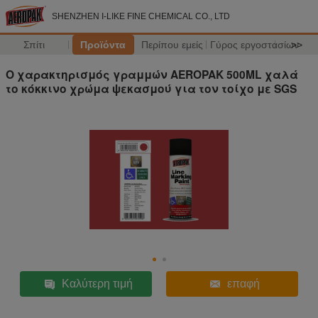
SHENZHEN I-LIKE FINE CHEMICAL CO., LTD
Σπίτι
Προϊόντα
Περίπου εμείς
Γύρος εργοστασίων
>>
Ο χαρακτηρισμός γραμμών AEROPAK 500ML χαλά
το κόκκινο χρώμα ψεκασμού για τον τοίχο με SGS
Καλύτερη τιμή
επαφή