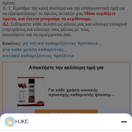
σχέση;
Α: 1. Κρατάμε την καλή ποιότητα και την ανταγωνιστική τιμή για
να εξασφαλίσουμε το όφελος πελατών μας
Μόνο κερδίζετε
πρώτα, και έπειτα μπορούμε να κερδίσουμε.
A2.
Σεβόμαστε κάθε πελάτη ως φίλους μας και κάνουμε ειλικρινά
επιχειρήσεις και κάνουμε τους φίλους με τους,
οπουδήποτε και να προέρχονται από.
μη τοξικά καθαρίζοντας προϊόντα
Ετικέττες:
,
για κάθε χρήση καθαριστής
,
οικιακά καθαρίζοντας προϊόντα
Αποκτήστε την καλύτερη τιμή για
Για κάθε χρήση οικιακής
προσοχής καθαριστής ψεκασμού
λουτρών προϊόντων βιολογικός
αφρίζοντας
Να συνεχίσει
I-LIKE
Προϊόντα οικιακής προσοχής
Περισσότεροι