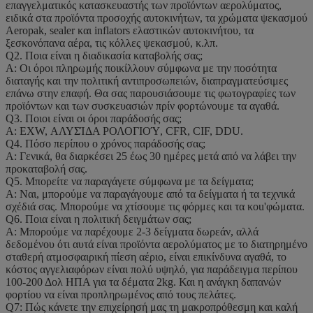
επαγγελματικός κατασκευαστής των προϊόντων αερολύματος,
ειδικά στα προϊόντα προσοχής αυτοκινήτων, τα χρώματα ψεκασμού
Aeropak, sealer και inflators ελαστικών αυτοκινήτου, τα
ξεσκονόπανα αέρα, τις κόλλες ψεκασμού, κ.λπ.
Q2. Ποια είναι η διαδικασία καταβολής σας;
Α: Οι όροι πληρωμής ποικίλλουν σύμφωνα με την ποσότητα
διαταγής και την πολιτική αντιπροσωπειών, διαπραγματεύσιμες
επάνω στην επαφή. Θα σας παρουσιάσουμε τις φωτογραφίες των
προϊόντων και των συσκευασιών πρίν φορτώνουμε τα αγαθά.
Q3. Ποιοι είναι οι όροι παράδοσής σας;
Α: EXW, ΑΛΥΣΊΔΑ ΡΟΛΟΓΙΟΎ, CFR, CIF, DDU.
Q4. Πόσο περίπου ο χρόνος παράδοσής σας;
Α: Γενικά, θα διαρκέσει 25 έως 30 ημέρες μετά από να λάβει την
προκαταβολή σας.
Q5. Μπορείτε να παραγάγετε σύμφωνα με τα δείγματα;
Α: Ναι, μπορούμε να παραγάγουμε από τα δείγματα ή τα τεχνικά
σχέδιά σας. Μπορούμε να χτίσουμε τις φόρμες και τα κοu'φώματα.
Q6. Ποια είναι η πολιτική δειγμάτων σας;
Α: Μπορούμε να παρέχουμε 2-3 δείγματα δωρεάν, αλλά
δεδομένου ότι αυτά είναι προϊόντα αερολύματος με το διατηρημένο
σταθερή ατμοσφαιρική πίεση αέριο, είναι επικίνδυνα αγαθά, το
κόστος αγγελιαφόρων είναι πολύ υψηλό, για παράδειγμα περίπου
100-200 Δολ ΗΠΑ για τα δέματα 2kg. Και η ανάγκη δαπανών
φορτίου να είναι προπληρωμένος από τους πελάτες.
Q7: Πώς κάνετε την επιχείρησή μας τη μακροπρόθεσμη και καλή