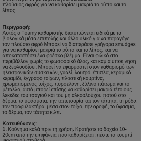
πλούσιος αφρός για να καθαρίσει μακριά το ρύπο και το
λίπος
Περιγραφή:
Αυτός ο Foamy καθαριστής διατυπώνεται ειδικά με τα
βιολογικά μέσα επιπολής και άλλο υλικό για να παραγάγει
τον πλούσιο αφρό Μπορεί να διαπεράσει γρήγορα smudges
για να καθαρίσει μακριά το ρύπο και το λίπος, και να
αποκαταστήσει ένα φρέσκο βλέμμα. Είναι φιλικό στο
περιβάλλον χωρίς το φωσφορικό άλας, και καμία υποκίνηση
να ξεφλουδίσει. Μπορεί να εφαρμοστεί στον καθαρισμό των
ηλεκτρονικών συσκευών, γυαλί, λουτρό, έπιπλα, κεραμικό
κεραμίδι, έγγραφο τοίχων, πλαστική κουρτίνα,
χρωματισμένος τοίχος, πορσελάνη, ξύλινο πάτωμα και το
μέταλλο, αυτό μπορεί επίσης να καθαρίσει μακριά τέτοιους
λεκέδες του τσαγιού και του μη αλκοολούχου ποτού στο
δέρμα, τα υφάσματα, την ταπετσαρία και τον τάπητα, τη ρόδα,
τον προφυλακτήρα, μέσα στον τοίχο, την οροφή, το ύφασμα,
το δέρμα, τον τάπητα κ.λπ.
Κατευθύνσεις:
1.
Κούνημα καλά πριν τη χρήση. Κρατήστε το δοχείο 10-
20cm από την επιφάνεια που καθαρίζεται πιέστε το κουμπί
ψεκασμού σταθερά.