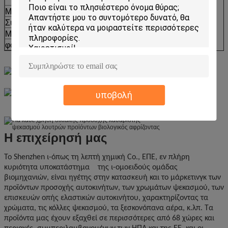
Μπορέστε να ταξινομήσει:
∮65mm Χ 240mm Χ
Συσκευασία:
650ml Χ 12pcs/ctn
Μέγεθος χαρτοκιβωτίων:
275x205x290 χιλ.
φόρτωση εμπορευματοκιβωτίων 20ft
1845 χαρτοκιβώτια
υποβολή
Η επιχείρησή μας
Το Shenzhen ι-όπως τη λεπτή χημική Co., ΕΠΕ, εν πλήρη
κυριότητα υποκατάστημα της ι-ομοειδούς ομάδας
βιομηχανιών, είναι ηγέτης στην κατασκευή και το μάρκετινγκ των
προϊόντων προσοχής αυτοκινήτων, των χρωμάτων ψεκασμού, των
επισκευών οπής ελαστικών αυτοκινήτου, χαρακτηρίζοντας τα
χρώματα, τις κόλλες ψεκασμού, τα ξεσκονόπανα αέρα, κ.λπ. Τα
προϊόντα μας έχουν εξαχθεί σε περισσότερες από 68 χώρες και