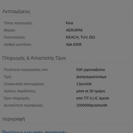
Λεπτομέρειες
Τόπος καταγωγής:
Κίνα
Μάρκα:
AEROPAK
Πιστοποίηση:
REACH, TUV, ISO
Αριθμό μοντέλου:
Apk-8306
Πληρωμής & Αποστολής Όροι
Ποσότητα παραγγελίας min:
500 χαρτοκιβώτια
Τιμή:
Διαπραγματεύσιμα
Συσκευασία λεπτομέρειες:
12pcs/ctn
Χρόνος παράδοσης:
μέσα σε 30 ημέρες
Όροι πληρωμής:
από T/T ή L/C άμεσα
Δυνατότητα προσφοράς:
1000000pcs/month
περιγραφή
Προϊόντα οικιακής προσοχής