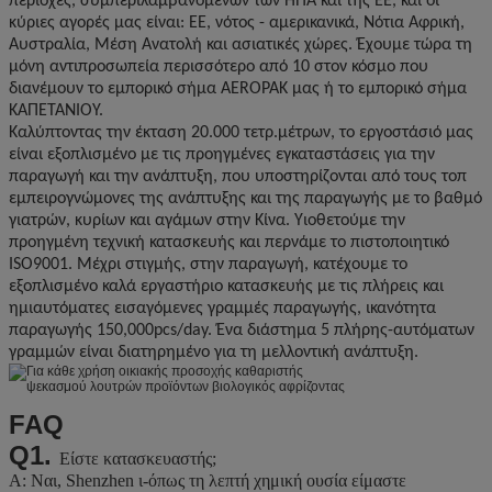
περιοχές, συμπεριλαμβανομένων των ΗΠΑ και της ΕΕ, και οι
κύριες αγορές μας είναι: ΕΕ, νότος - αμερικανικά, Νότια Αφρική,
Αυστραλία, Μέση Ανατολή και ασιατικές χώρες. Έχουμε τώρα τη
μόνη αντιπροσωπεία περισσότερο από 10 στον κόσμο που
διανέμουν το εμπορικό σήμα AEROPAK μας ή το εμπορικό σήμα
ΚΑΠΕΤΆΝΙΟΥ.
Καλύπτοντας την έκταση 20.000 τετρ.μέτρων, το εργοστάσιό μας
είναι εξοπλισμένο με τις προηγμένες εγκαταστάσεις για την
παραγωγή και την ανάπτυξη, που υποστηρίζονται από τους τοπ
εμπειρογνώμονες της ανάπτυξης και της παραγωγής με το βαθμό
γιατρών, κυρίων και αγάμων στην Κίνα. Υιοθετούμε την
προηγμένη τεχνική κατασκευής και περνάμε το πιστοποιητικό
ISO9001. Μέχρι στιγμής, στην παραγωγή, κατέχουμε το
εξοπλισμένο καλά εργαστήριο κατασκευής με τις πλήρεις και
ημιαυτόματες εισαγόμενες γραμμές παραγωγής, ικανότητα
παραγωγής 150,000pcs/day. Ένα διάστημα 5 πλήρης-αυτόματων
γραμμών είναι διατηρημένο για τη μελλοντική ανάπτυξη.
FAQ
Q1.
Είστε κατασκευαστής;
Α: Ναι, Shenzhen ι-όπως τη λεπτή χημική ουσία είμαστε