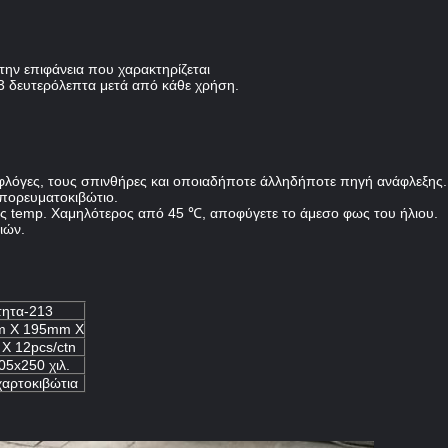
ην επιφάνεια που χαρακτηρίζεται
3 δευτερόλεπτα μετά από κάθε χρήση.
 φλόγες, τους σπινθήρες και οποιαδήποτε άλληδήποτε πηγή ανάφλεξης.
πορευματοκιβώτιο.
εις temp. Χαμηλότερος από 45 ℃, αποφύγετε το άμεσο φως του ήλιου.
ιών.
τητα-213
m Χ 195mm Χ
 Χ 12pcs/ctn
05x250 χιλ.
χαρτοκιβώτια