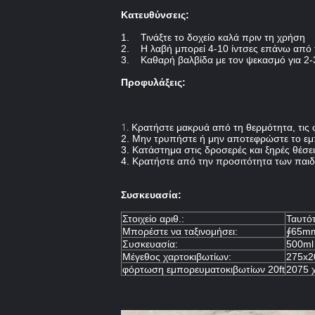
Κατευθύνσεις:
1. Τινάξτε το δοχείο καλά πριν τη χρήση
2. Η λαβή μπορεί 4-10 ίντσες επάνω από τ
3. Καθαρή βαλβίδα με τον ψεκασμό για 2-
Προφυλάξεις:
1.
Κρατήστε μακρυά από τη θερμότητα, τις
2. Μην τρυπήστε ή μην αποτεφρώστε το εμ
3. Κατάστημα στις δροσερές και ξηρές θέσ
4. Κρατήστε από την προσιτότητα των παιδ
Συσκευασία:
Στοιχείο αριθ.:
Ταυτό
Μπορέστε να ταξινομήσει:
∮65m
Συσκευασία:
500ml
Μέγεθος χαρτοκιβωτίων:
275x2
φόρτωση εμπορευματοκιβωτίων 20ft
2075 