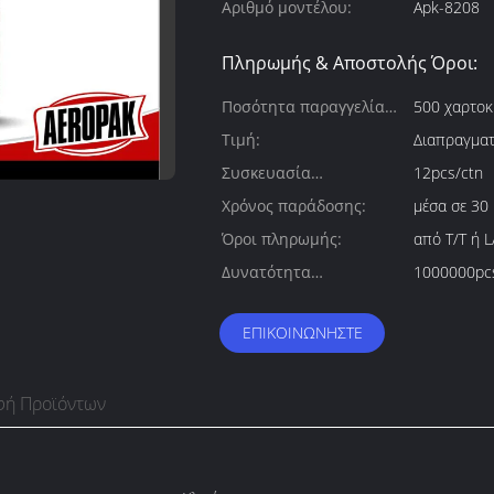
Αριθμό μοντέλου:
Apk-8208
Πληρωμής & Αποστολής Όροι:
Ποσότητα παραγγελίας
500 χαρτοκ
min:
Τιμή:
Διαπραγματ
Συσκευασία
12pcs/ctn
λεπτομέρειες:
Χρόνος παράδοσης:
μέσα σε 30
Όροι πληρωμής:
από T/T ή 
Δυνατότητα
1000000pc
προσφοράς:
ΕΠΙΚΟΙΝΩΝΉΣΤΕ
φή Προϊόντων