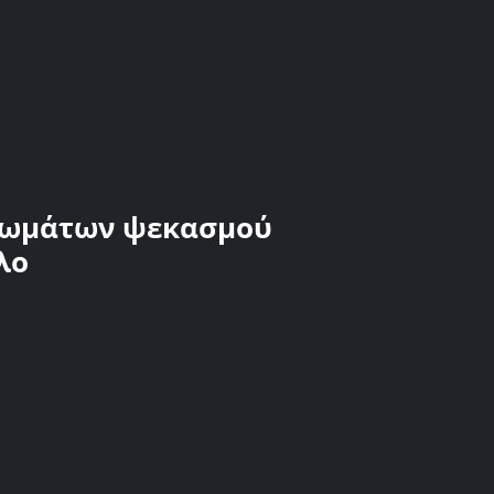
χρωμάτων ψεκασμού
λο