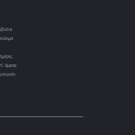
ιβώτια
εύσιμα
 ημέρες
L/C άμεσα
s/month