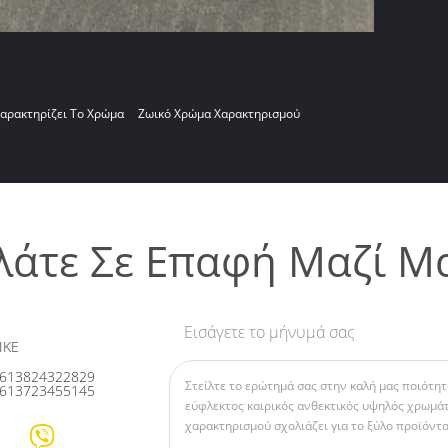
αρακτηρίζει Το Χρώμα
Ζωικό Χρώμα Χαρακτηρισμού
λάτε Σε Επαφή Μαζί Μ
Εισάγετε το μήνυμά σας
IKE
613824322829
613723455145