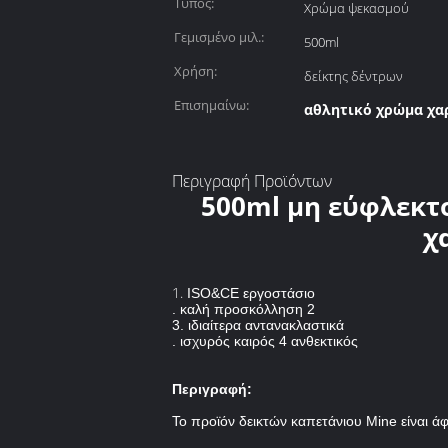
Τύπος:
Χρώμα ψεκασμού
Γεμισμένο μιλ.:
500ml
Χρήση:
δείκτης δέντρων
Επισημαίνω:
αθλητικό χρώμα χα
Περιγραφή Προϊόντων
500ml μη εύφλεκτ
χ
1.
ISO&CE εργοστάσιο
. καλή προσκόλληση 2
3. ιδιαίτερα αντανακλαστικά
. ισχυρός καιρός 4 ανθεκτικός
Περιγραφή:
Το προϊόν δεικτών καπετάνιου Mine είναι άφλ