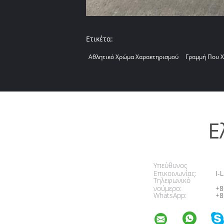
Ετικέτα:
Αθλητικό Χρώμα Χαρακτηρισμού
Γραμμή Που Χ
Ε
Υπεύθυνος
Επικοινωνίας:
I-L
Τηλεφωνικό
νούμερο:
+8
WhatsApp:
+8