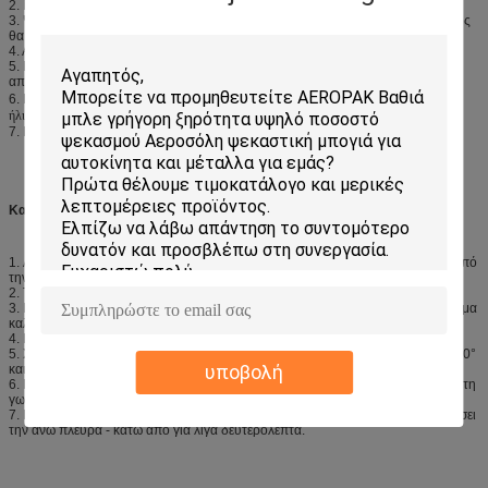
2. Μην ψεκάστε στα αντικείμενα με τη απευθείας επαφή των τροφίμων.
3. Ψεκασμός στην καλά-αερισμένη θέση. Μια καλύτερη επίδραση επιστρώματος
θα κερδηθεί εάν λειτουργήστε σε ένα δροσερό, ξηρό και dustless περιβάλλον.
4. Αποφύγετε τη λάκκα μια βροχερή ή παγώνοντας ημέρα.
5. Μην διαφωνήστε, μην τρυπήστε, ή αποτεφρώστε το δοχείο, ακόμα και μετά
από τη χρήση.
6. Κατάστημα σε
μια
δροσερή, ξηρά θέση (
45℃
)
Αποφύγετε το άμεσο φως του
ήλιου.
7. Κρατήστε από την προσιτότητα των παιδιών.
Κατευθύνσεις:
1.
Αφαιρέστε λεπτομερώς το πετρέλαιο, το χώμα, το λεκέ νερού και τη σκόνη από
την επιφάνεια που ψεκάζεται.
2. Τινάξτε το δοχείο καλά για περίπου μισό λεπτό πρίν ψεκάζει.
3. Ισχύστε πρώτα σε ένα αόρατο μέρος να σιγουρευτείτε ότι το επιλεγμένο χρώμα
καλά αντιστοιχείται
4. Κρατήστε 15-30εκατ. μακρυά από την επιφάνεια που ψεκάζεται.
5. Σε περίπτωση λίγου χρώματος ή μόνο αερίου έξω, γυρίστε το ακροφύσιο 180°
υποβολή
και προσπαθήστε πάλι.
6. Κατά τη διάρκεια του ψεκασμού, κρατήστε το δοχείο όρθιο μέσα σε μια κάθετη
γωνία 45°.
7. Η μεταγενέστερη χρήση, καθαρίζει τη βαλβίδα και το ακροφύσιο με να ψεκάσει
την άνω πλευρά - κάτω από για λίγα δευτερόλεπτα.