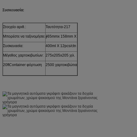
Συσκευασία:
Στοιχείο αριθ.:
Ταυτότητα-217
Μπορέστε να ταξινομήσει:
∮65mmx 158mm Χ
Συσκευασία:
400ml Χ 12pcs/ctn
Μέγεθος χαρτοκιβωτίων:
275x205x205 χιλ.
20ftContainer φόρτωση
2500 χαρτοκιβώτια