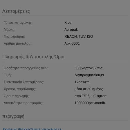
Λεπτομέρειες
Τόπος καταγωγής:
Κίνα
Μάρκα:
Aeropak
Πιστοποίηση:
REACH, TUV, ISO
Αριθμό μοντέλου:
Apk-6601
Πληρωμής & Αποστολής Όροι
Ποσότητα παραγγελίας min:
500 χαρτοκιβώτια
Τιμή:
Διαπραγματεύσιμα
Συσκευασία λεπτομέρειες:
12pcs/ctn
Χρόνος παράδοσης:
μέσα σε 30 ημέρες
Όροι πληρωμής:
από T/T ή L/C άμεσα
Δυνατότητα προσφοράς:
1000000pcs/month
περιγραφή
Χρώμα ψεκασμού γκράφιτι