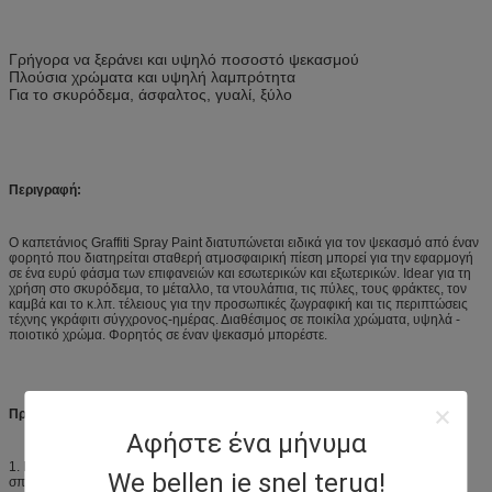
Γρήγορα να ξεράνει και υψηλό ποσοστό ψεκασμού
Πλούσια χρώματα και υψηλή λαμπρότητα
Για το σκυρόδεμα, άσφαλτος, γυαλί, ξύλο
Περιγραφή:
Ο καπετάνιος Graffiti Spray Paint διατυπώνεται ειδικά για τον ψεκασμό από έναν
φορητό που διατηρείται σταθερή ατμοσφαιρική πίεση μπορεί για την εφαρμογή
σε ένα ευρύ φάσμα των επιφανειών και εσωτερικών και εξωτερικών. Idear για τη
χρήση στο σκυρόδεμα, το μέταλλο, τα ντουλάπια, τις πύλες, τους φράκτες, τον
καμβά και το κ.λπ. τέλειους για την προσωπικές ζωγραφική και τις περιπτώσεις
τέχνης γκράφιτι σύγχρονος-ημέρας. Διαθέσιμος σε ποικίλα χρώματα, υψηλά -
ποιοτικό χρώμα. Φορητός σε έναν ψεκασμό μπορέστε.
Προφυλάξεις:
Αφήστε ένα μήνυμα
1.
Περιεχόμενο υπό πίεση. Κρατήστε μακρυά από τη θερμότητα, τη φλόγα, το
We bellen je snel terug!
σπινθήρα και άλλη πηγή ανάφλεξης.