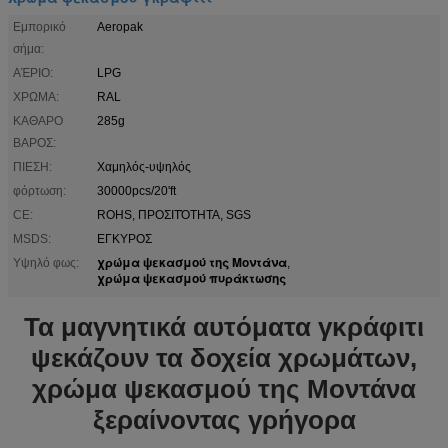
Εμπορικό
Aeropak
σήμα:
ΑΈΡΙΟ:
LPG
ΧΡΩΜΑ:
RAL
ΚΑΘΑΡΟ
285g
ΒΑΡΟΣ:
ΠΙΕΣΗ:
Χαμηλός-υψηλός
φόρτωση:
30000pcs/20'ft
CE:
ROHS, ΠΡΟΣΙΤΌΤΗΤΑ, SGS
MSDS:
ΕΓΚΥΡΟΣ
χρώμα ψεκασμού της Μοντάνα
Υψηλό φως:
,
χρώμα ψεκασμού πυράκτωσης
Τα μαγνητικά αυτόματα γκράφιτι
ψεκάζουν τα δοχεία χρωμάτων,
χρώμα ψεκασμού της Μοντάνα
ξεραίνοντας γρήγορα