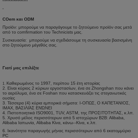
COem και ODM
Προϊόν: μπορούμε να παραγάγουμε το ζητούμενο προϊόν σας μετά
από το comfirmation του Technicists μας.
Συσκευασία: μπορούμε να σχεδιάσουμε τη συσκευασία βασισμένη
στο ζητούμενο μέγεθός σας.
Γιατί μας επιλέξτε
Καθιερωμένος το 1997, περίπου 15 έτη ιστορίας
1.
2. Είναι κύριος 2 κύριων εργοστασίων, ένα σε Zhongshan που κάνει
το αερόλυμα, ένα σε Foshan που κατασκευάζει τις στεγανωτικές
ουσίες
3. Τέσσερα (4) κύρια εμπορικά σήματα: Ι-ΟΠΩΣ, Ο ΚΑΠΕΤΑΝΙΟΣ,
IMAX, ΒΑΣΙΛΙΆΣ ΕΝΏΝΕΙ
4. Πιστοποιητικά ISO9001, TUV, ASTM, της ΠΡΟΣΙΤΌΤΗΤΑΣ, κ.λπ.
5. Χρυσό μέλος περισσότερων από 5 ιστοχώρων B2B: Alibaba,
Alibaba Ιαπωνία, Alibaba Κίνα, κάνω--Κίνα, κ.λπ.
6. Ικανότητα παραγωγής μήνας περισσότερων από 6 εκατομμύριο
PC