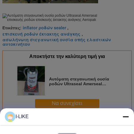
inflator ροδών sealer
Ετικέττες:
,
επισκευή ροδών έκτακτης ανάγκης
,
ασωλήνωτη στεγανωτική ουσία οπής ελαστικών
αυτοκινήτου
Αποκτήστε την καλύτερη τιμή για
Αυτόματη στεγανωτική ουσία
ροδών Ultraseal Amerseal
επισκευής ροδών επισκευής
έκτακτης ανάγκης Aeropak
Να συνεχίσει
I-LIKE
Περισσότεροι
Επισκευή ελαστικών αυτοκινήτου έκτακτης ανάγκης