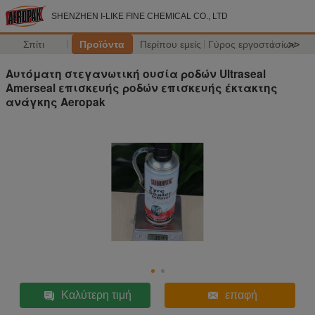
SHENZHEN I-LIKE FINE CHEMICAL CO., LTD
Σπίτι
Προϊόντα
Περίπου εμείς
Γύρος εργοστασίων
>>
Αυτόματη στεγανωτική ουσία ροδών Ultraseal
Amerseal επισκευής ροδών επισκευής έκτακτης
ανάγκης Aeropak
Καλύτερη τιμή
επαφή