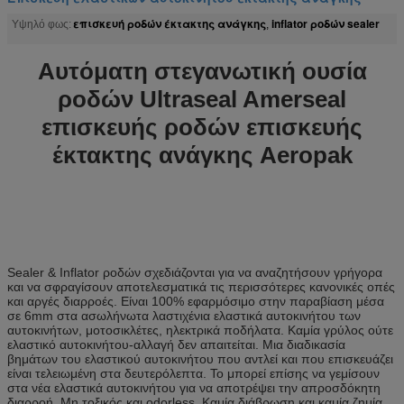
επισκευή ροδών έκτακτης ανάγκης
inflator ροδών sealer
Υψηλό φως:
,
Αυτόματη στεγανωτική ουσία
ροδών Ultraseal Amerseal
επισκευής ροδών επισκευής
έκτακτης ανάγκης Aeropak
Sealer & Inflator ροδών σχεδιάζονται για να αναζητήσουν γρήγορα
και να σφραγίσουν αποτελεσματικά τις περισσότερες κανονικές οπές
και αργές διαρροές. Είναι 100% εφαρμόσιμο στην παραβίαση μέσα
σε 6mm στα ασωλήνωτα λαστιχένια ελαστικά αυτοκινήτου των
αυτοκινήτων, μοτοσικλέτες, ηλεκτρικά ποδήλατα. Καμία γρύλος ούτε
ελαστικό αυτοκινήτου-αλλαγή δεν απαιτείται. Μια διαδικασία
βημάτων του ελαστικού αυτοκινήτου που αντλεί και που επισκευάζει
είναι τελειωμένη στα δευτερόλεπτα. Το μπορεί επίσης να γεμίσουν
στα νέα ελαστικά αυτοκινήτου για να αποτρέψει την απροσδόκητη
διαρροή. Μη τοξικός και odorless. Καμία διάβρωση και καμία ζημία