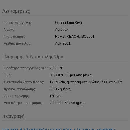
Λεπτομέρειες
Τόπος καταγωγής:
Guangdong Κίνα
Μάρκα:
Aeropak
Πιστοποίηση:
RoHS, REACH, ISO9001
Αριθμό μοντέλου:
Apk-8501
Πληρωμής & Αποστολής Όροι
Ποσότητα παραγγελίας min:
7500 PC
Τιμή:
USD 0.9-1.1 per one piece
Συσκευασία λεπτομέρειες:
12 PC/ctn, εμπορευματοκιβώτιο 2500 ctns/20ft
Χρόνος παράδοσης:
30-35 ημέρες
Όροι πληρωμής:
T/T L/C
Δυνατότητα προσφοράς:
200.000 PC ανά ημέρα
περιγραφή
Επισκευή ελαστικών αυτοκινήτου έκτακτης ανάγκης