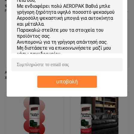
Aeropak 330ml Περιβαλλοντικώς
Aeropak 330ml Aerosol Jasmin
φιλικό αερολύσιμο Rose Scent Air
Scent Χρήση Αποτελεσματικός
Freshener Spray για οικιακή και
Εξάλειπτης Οσμών Μακροχρόνια
οδική χρήση σε εσωτερικούς
φιλική προς το περιβάλλον,
χώρους
ασφαλής για κατοικίδια ζώα,
ασφαλής για παιδιά, ανανεωτικό
αέρα
Aeropak 330 ml Αεροσόλ Φρέσκο
Aeropak 500 ml Περιβαλλοντικά
Χαζάμινο Αρώμα Ψεκαστικό
φιλικό Παντικατάλληλο φούρνο
υποβολή
κουζίνας Εφοδιασμός μαγειρικής
Πολυεπιφανειακό σπρέι
καθαρισμού χωρίς υπολείμματα