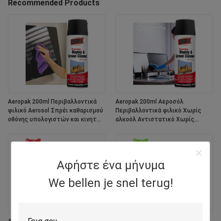
Recommended Products
Aeropak 200ml Περιβαλλοντικά
Aeropak 200ml Αεροσόλ
φιλικό Aerosol Σπρέι καθαρισμού
Περιβαλλοντικά φιλικό Χωρίς
οθόνης υπολογιστών και κινητών
αλκοόλ Αντιστατικό Χωρίς
τηλεφώνων
ραβδώσεις Γρήγορη ξήρανση
Πολυπρόθεσμη εξατομικευμένη
χρωματική οθόνη
Αφήστε ένα μήνυμα
We bellen je snel terug!