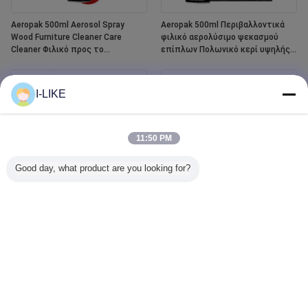
Aeropak 500ml Aerosol Spray
Aeropak 500ml Περιβαλλοντικά
Wood Furniture Cleaner Care
φιλικό αερολύσιμο ψεκασμού
Cleaner Φιλικό προς το
επίπλων Πολωνικό κερί υψηλής
περιβάλλον Υγρό Αιθέριο Έλαιο
δραστικής περιεκτικότητας για
Υψηλού Περιεχομένου Βερνίκι
ξύλο
ξύλου
I-LIKE
11:50 PM
Good day, what product are you looking for?
Aeropak 400 ml Αδιάβροχο λευκό
Aeropak 500ml Car Window Glass
φούρνο και κεραμικό σπρέι
Cleaner Liquid Agent Mirror Glass
χρώματος για την επιδιόρθωση
Cleaner Spray για λεκέδες
των πλακών
αυτοκινήτων και οικιακής χρήσης