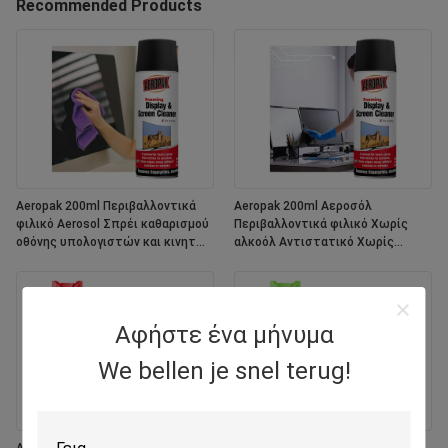
Recommended Products
Aeropak 200ml Περιβαλλοντικά
Aeropak 200ml Αεροσόλ
φιλικό Aerosol Σπρέι καθαρισμού
Περιβαλλοντικά φιλικό Χωρίς
οθόνης υπολογιστών και κινητών
αλκοόλ Αντιστατικό Χωρίς
τηλεφώνων
ραβδώσεις Γρήγορη ξήρανση
Πολυπρόθεσμη εξατομικευμένη
χρωματική οθόνη
Αφήστε ένα μήνυμα
We bellen je snel terug!