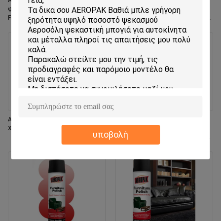
Aeropak 330ml Περιβαλλοντικώς
Aeropak 330ml Aerosol Jasmin
φιλικό αερολύσιμο Rose Scent Air
Scent Χρήση Αποτελεσματικός
Freshener Spray για οικιακή και
Εξάλειπτης Οσμών Μακροχρόνια
οδική χρήση σε εσωτερικούς
φιλική προς το περιβάλλον,
χώρους
ασφαλής για κατοικίδια ζώα,
ασφαλής για παιδιά, ανανεωτικό
αέρα
Aeropak 330 ml Αεροσόλ Φρέσκο
Aeropak 500 ml Περιβαλλοντικά
Χαζάμινο Αρώμα Ψεκαστικό
φιλικό Παντικατάλληλο φούρνο
υποβολή
κουζίνας Εφοδιασμός μαγειρικής
Πολυεπιφανειακό σπρέι
καθαρισμού χωρίς υπολείμματα