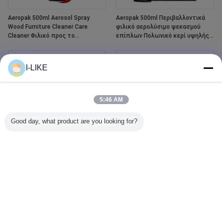
Aeropak 500ml Aerosol Spray
Aeropak 500ml Περιβαλλοντικά
Wood Furniture Cleaner Care
φιλικό αερολύσιμο ψεκασμού
Cleaner Φιλικό προς το
επίπλων Πολωνικό κερί υψηλής
περιβάλλον Υγρό Αιθέριο Έλαιο
δραστικής περιεκτικότητας για
Υψηλού Περιεχομένου Βερνίκι
ξύλο
ξύλου
I-LIKE
5:46 AM
Good day, what product are you looking for?
Aeropak 400 ml Αδιάβροχο λευκό
Aeropak 500ml Car Window Glass
φούρνο και κεραμικό σπρέι
Cleaner Liquid Agent Mirror Glass
χρώματος για την επιδιόρθωση
Cleaner Spray για λεκέδες
των πλακών
αυτοκινήτων και οικιακής χρήσης